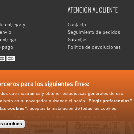
ATENCIÓN AL CLIENTE
e entrega y
Contacto
 envío
Seguimiento de pedidos
 entrega
Garantías
e pago
Política de devoluciones
rceros para los siguientes fines:




nidos que mostramos y obtener estadísticas generales de uso.
talarán en tu navegador pulsando el botón
“Elegir preferencias”
.
las cookies"
, aceptas la instalación de todas las cookies.
Ferrer Sport con el deporte: Eventos patrocinados
as cookies