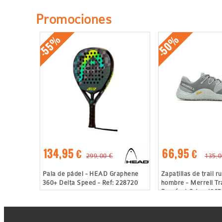
Promociones
-55%
-50%
134,95 €
66,95 €
299,00 €
135,0
Pala de pádel - HEAD Graphene
Zapatillas de trail r
360+ Delta Speed - Ref: 228720
hombre - Merrell Tra
Barefoot Gris - J06