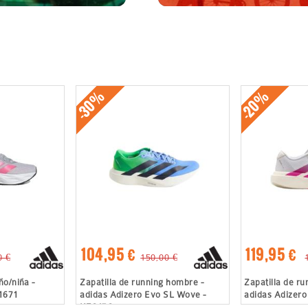
-30%
-20%
104,95 €
119,95 €
0 €
150,00 €
ño/niña -
Zapatilla de running hombre -
Zapatilla de ru
I1671
adidas Adizero Evo SL Wove -
adidas Adizero
KZ6476