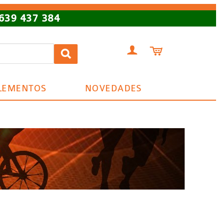
639 437 384


LEMENTOS
NOVEDADES