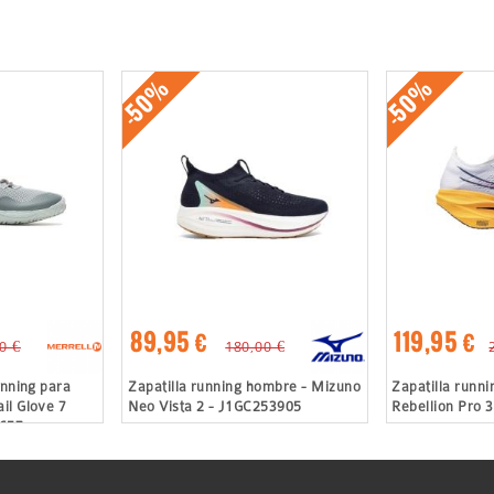
-50%
-50%
89,95 €
119,95 €
0 €
180,00 €
unning para
Zapatilla running hombre - Mizuno
Zapatilla runn
il Glove 7
Neo Vista 2 - J1GC253905
Rebellion Pro 
7657