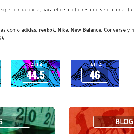
xperiencia única, para ello solo tienes que seleccionar tu 
rcas como
adidas, reebok, Nike, New Balance, Converse
y m
9€.
TALLA
TALLA
44.5
46
S
BLOG