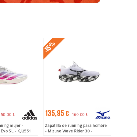
-15%
135,95 €
150,00 €
160,00 €
nning mujer -
Zapatilla de running para hombre
 Evo SL - KJ2551
- Mizuno Wave Rider 30 -
J1GU262381