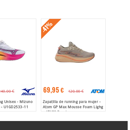
-41%
69,95 €
240,00 €
120,00 €
ing Unisex - Mizuno
Zapatilla de running para mujer -
3 - U1GD2533-11
Atom GP Max Mousse Foam Lighg
- AT178 Pearl