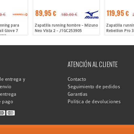
89,95 €
119,95 €
0 €
180,00 €
unning para
Zapatilla running hombre - Mizuno
Zapatilla runn
il Glove 7
Neo Vista 2 - J1GC253905
Rebellion Pro 
7657
ATENCIÓN AL CLIENTE
e entrega y
Contacto
 envío
Seguimiento de pedidos
 entrega
Garantías
e pago
Política de devoluciones