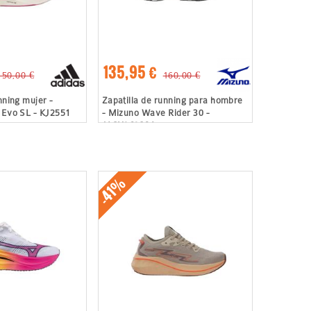
135,95 €
150,00 €
160,00 €
nning mujer -
Zapatilla de running para hombre
 Evo SL - KJ2551
- Mizuno Wave Rider 30 -
J1GU262381
-41%