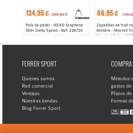
134,95 €
66,95 €
299,00 €
135,0
Pala de pádel - HEAD Graphene
Zapatillas de trail r
360+ Delta Speed - Ref: 228720
hombre - Merrell Tra
Barefoot Gris - J06
FERRER SPORT
COMPRA
Quiénes somos
Métodos d
Red comercial
gastos de
Ventajas
Plazos de
Nuestras tiendas
Formas d
Blog Ferrer Sport