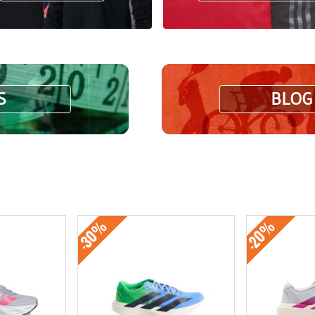
S
BLOG
-30%
-20%