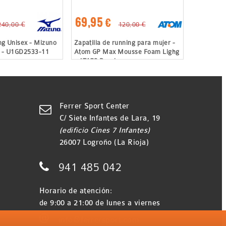
69,95 €
240,00 €
120,00 €
ing Unisex - Mizuno
Zapatilla de running para mujer -
3 - U1GD2533-11
Atom GP Max Mousse Foam Lighg
- AT178 Pearl
Ferrer Sport Center

C/ Siete Infantes de Lara, 19
(edificio Cines 7 Infantes)
26007 Logroño (La Rioja)

941 485 042
Horario de atención:
de 9:00 a 21:00 de lunes a viernes

info@ferrersport.com