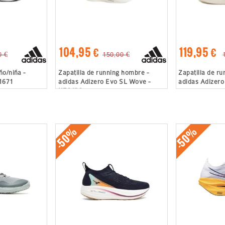
104,95 €
119,95 €
0 €
150,00 €
ño/niña -
Zapatilla de running hombre -
Zapatilla de ru
I1671
adidas Adizero Evo SL Wove -
adidas Adizero
KZ6476
-50%
-50%