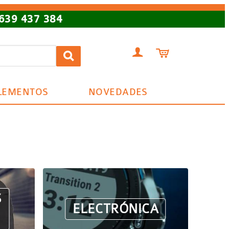
639 437 384


LEMENTOS
NOVEDADES
S
ELECTRÓNICA