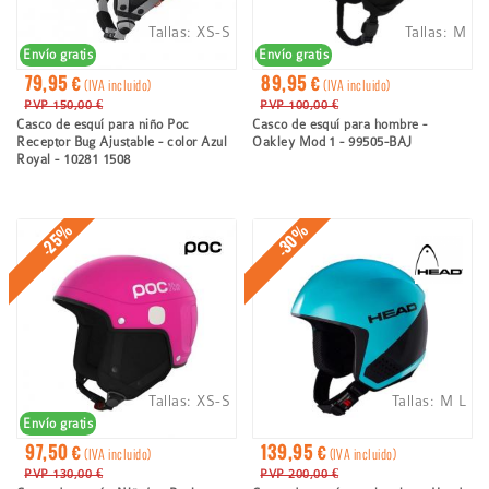
Tallas:
XS-S
Tallas:
M
Envío gratis
Envío gratis
79,95 €
89,95 €
(IVA incluido)
(IVA incluido)
PVP 150,00 €
PVP 100,00 €
Casco de esquí para niño Poc
Casco de esquí para hombre -
Receptor Bug Ajustable - color Azul
Oakley Mod 1 - 99505-BAJ
Royal - 10281 1508
-30%
-25%
Tallas:
XS-S
Tallas:
M
L
Envío gratis
97,50 €
139,95 €
(IVA incluido)
(IVA incluido)
PVP 130,00 €
PVP 200,00 €