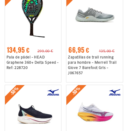
134,95 €
66,95 €
299,00 €
135,00 €
Pala de pádel - HEAD
Zapatillas de trail running
Graphene 360+ Delta Speed -
para hombre - Merrell Trail
Ref: 228720
Glove 7 Barefoot Gris -
J067657
-50%
-50%