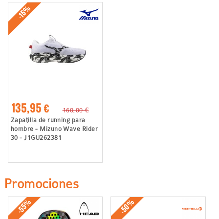
-15%
135,95 €
160,00 €
Zapatilla de running para
hombre - Mizuno Wave Rider
30 - J1GU262381
Promociones
-50%
-55%