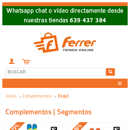
Skip
Whatsapp chat o vídeo directamente desde
to
nuestras tiendas
639 437 384
main
navigation


Sobrescribir
Inicio
Complementos
Esquí
enlaces
Complementos | Segmentos
de
-30%
-25%