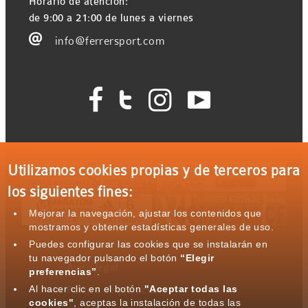
Horario de atención:
de 9:00 a 21:00 de lunes a viernes

info@ferrersport.com




Ferrer Sport con el deporte: Eventos patrocinados
Utilizamos cookies propias y de terceros para
los siguientes fines:
Mejorar la navegación, ajustar los contenidos que
mostramos y obtener estadísticas generales de uso.
Puedes configurar las cookies que se instalarán en
tu navegador pulsando el botón
“Elegir
Aviso legal
preferencias”
.
Al hacer clic en el botón
"Aceptar todas las
Política de privacidad
cookies"
, aceptas la instalación de todas las