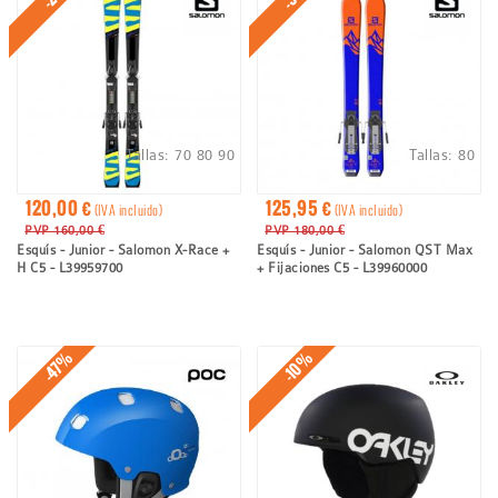
ayuda
a
la
navegación
Tallas:
70
80
90
Tallas:
80
120,00 €
125,95 €
(IVA incluido)
(IVA incluido)
PVP 160,00 €
PVP 180,00 €
Esquís - Junior - Salomon X-Race +
Esquís - Junior - Salomon QST Max
H C5 - L39959700
+ Fijaciones C5 - L39960000
-47%
-10%