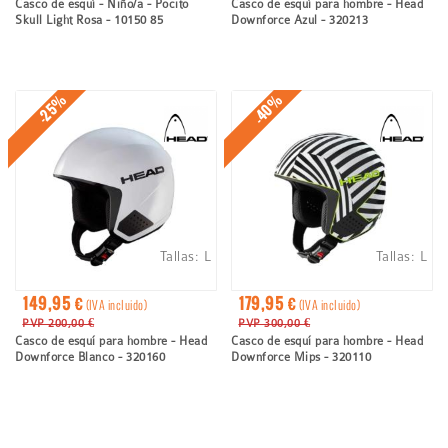
Casco de esquí - Niño/a - Pocito
Casco de esquí para hombre - Head
Skull Light Rosa - 10150 85
Downforce Azul - 320213
-40%
-25%
Tallas:
L
Tallas:
L
149,95 €
179,95 €
(IVA incluido)
(IVA incluido)
PVP 200,00 €
PVP 300,00 €
Casco de esquí para hombre - Head
Casco de esquí para hombre - Head
Downforce Blanco - 320160
Downforce Mips - 320110