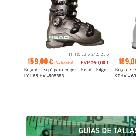
navegación
Tallas:
23.5
24.5
25.5
159,00 €
189,0
PVP 260,00 €
(IVA incluido)
Bota de esquí para mujer - Head - Edge
Bota de e
LYT 65 HV -605383
90HV - 6
GUÍAS DE TALLA