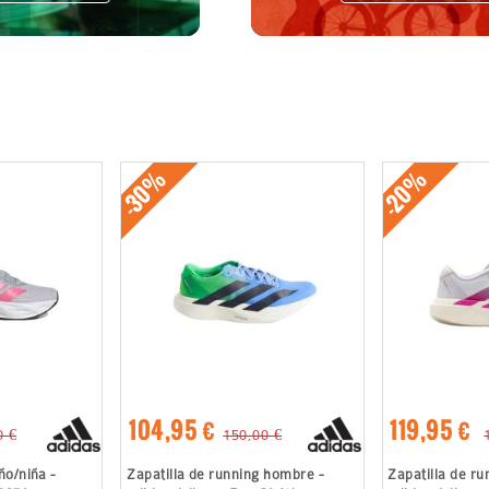
-30%
-20%
104,95 €
119,95 €
0 €
150,00 €
ño/niña -
Zapatilla de running hombre -
Zapatilla de ru