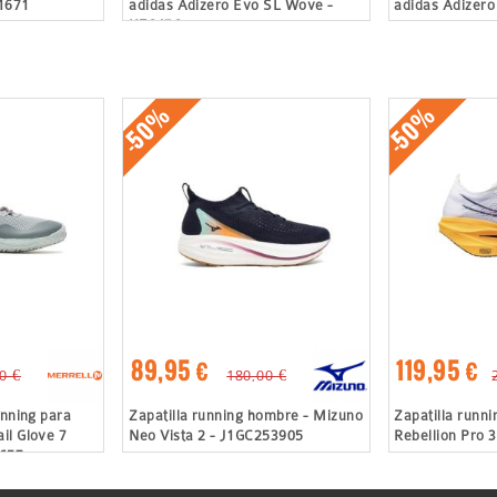
I1671
adidas Adizero Evo SL Wove -
adidas Adizero
KZ6476
-50%
-50%
89,95 €
119,95 €
0 €
180,00 €
unning para
Zapatilla running hombre - Mizuno
Zapatilla runn
il Glove 7
Neo Vista 2 - J1GC253905
Rebellion Pro 
7657