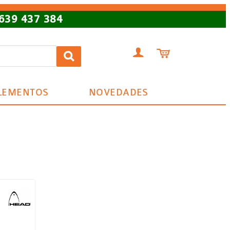
639 437 384


LEMENTOS
NOVEDADES