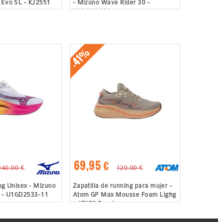
 Evo SL - KJ2551
- Mizuno Wave Rider 30 -
J1GU262381
-41%
69,95 €
240,00 €
120,00 €
ing Unisex - Mizuno
Zapatilla de running para mujer -
3 - U1GD2533-11
Atom GP Max Mousse Foam Lighg
- AT178 Pearl