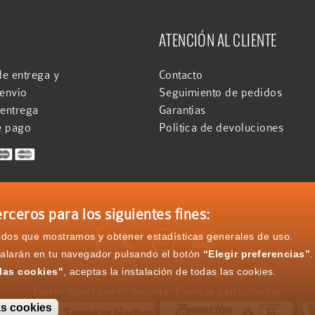
ATENCIÓN AL CLIENTE
e entrega y
Contacto
 envío
Seguimiento de pedidos
 entrega
Garantías
e pago
Política de devoluciones
rceros para los siguientes fines:




nidos que mostramos y obtener estadísticas generales de uso.
talarán en tu navegador pulsando el botón
“Elegir preferencias”
.
las cookies"
, aceptas la instalación de todas las cookies.
Ferrer Sport con el deporte: Eventos patrocinados
as cookies