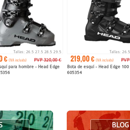
Tallas:
26.5
27.5
28.5
29.5
Tallas:
26.
0 €
219,00 €
PVP 320,00 €
PVP
(IVA incluido)
(IVA incluido)
squí para hombre - Head Edge
Bota de esquí - Head Edge 100
05356
605354
S
BLOG