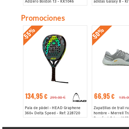
Adizero Boston 13 - KK1046
adidas Galaxy 8 - K
Promociones
-55%
-50%
134,95 €
66,95 €
299,00 €
135,0
Pala de pádel - HEAD Graphene
Zapatillas de trail r
360+ Delta Speed - Ref: 228720
hombre - Merrell Tra
Barefoot Gris - J06