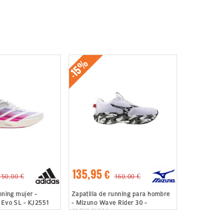
-15%
135,95 €
150,00 €
160,00 €
nning mujer -
Zapatilla de running para hombre
 Evo SL - KJ2551
- Mizuno Wave Rider 30 -
J1GU262381