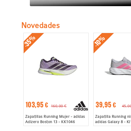
Novedades
-35%
-10%
103,95 €
39,95 €
160,00 €
45,0
Zapatillas Running Mujer - adidas
Zapatilla Running ni
Adizero Boston 13 - KK1046
adidas Galaxy 8 - K