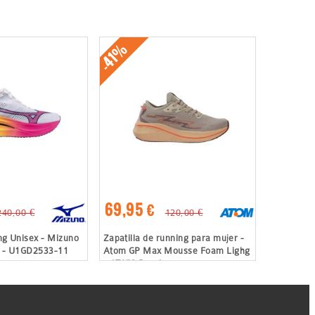
-41%
69,95 €
240,00 €
120,00 €
ing Unisex - Mizuno
Zapatilla de running para mujer -
3 - U1GD2533-11
Atom GP Max Mousse Foam Lighg
- AT178 Pearl