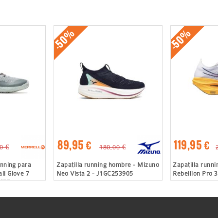
-50%
-50%
89,95 €
119,95 €
0 €
180,00 €
unning para
Zapatilla running hombre - Mizuno
Zapatilla runn
il Glove 7
Neo Vista 2 - J1GC253905
Rebellion Pro 
7657