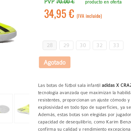
PVP
70.00 €
producto en oferta
34,95 €
(IVA incluido)
28
29
30
32
33
Las botas de fútbol sala infantil
adidas X CR
tecnología avanzada que maximizan la habilidad
resistentes, proporcionan un ajuste cómodo y
explosividad en todo tipo de superficies, ya se
Además, estas botas son elegidas por jugado
capacidad de desequilibrio, como Karim Ben
confirma su calidad y rendimiento excepciona