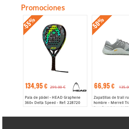
Promociones
-55%
-50%
134,95 €
66,95 €
299,00 €
135,0
Pala de pádel - HEAD Graphene
Zapatillas de trail r
360+ Delta Speed - Ref: 228720
hombre - Merrell Tra
Barefoot Gris - J06