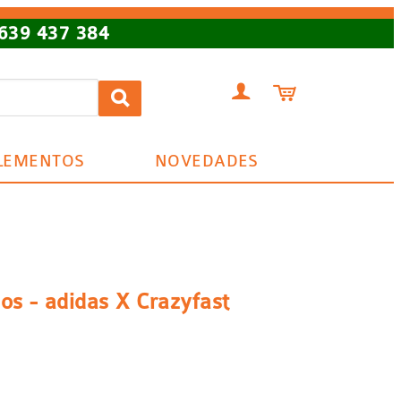
639 437 384


LEMENTOS
NOVEDADES
ños - adidas X Crazyfast