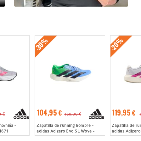
-30%
-20%
104,95 €
119,95 €
0 €
150,00 €
ño/niña -
Zapatilla de running hombre -
Zapatilla de ru
I1671
adidas Adizero Evo SL Wove -
adidas Adizero
KZ6476