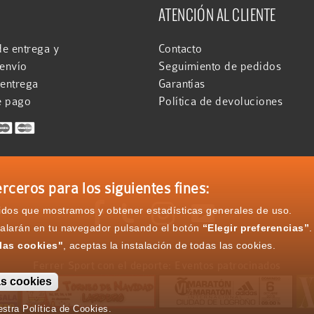
ATENCIÓN AL CLIENTE
e entrega y
Contacto
 envío
Seguimiento de pedidos
 entrega
Garantías
e pago
Política de devoluciones
rceros para los siguientes fines:




nidos que mostramos y obtener estadísticas generales de uso.
talarán en tu navegador pulsando el botón
“Elegir preferencias”
.
las cookies"
, aceptas la instalación de todas las cookies.
Ferrer Sport con el deporte: Eventos patrocinados
as cookies
stra Política de Cookies.