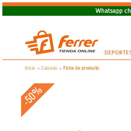
Skip
Whatsapp cha
to
main
navigation
DEPORTE
Sobrescribir
Inicio
Calzado
Ficha de producto
enlaces
-50%
de
ayuda
a
la