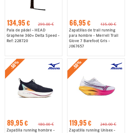
134,95 €
66,95 €
299,00 €
135,00 €
Pala de pádel - HEAD
Zapatillas de trail running
Graphene 360+ Delta Speed -
para hombre - Merrell Trail
Ref: 228720
Glove 7 Barefoot Gris -
J067657
-50%
-50%
89,95 €
119,95 €
180,00 €
240,00 €
Zapatilla running hombre -
Zapatilla running Unisex -