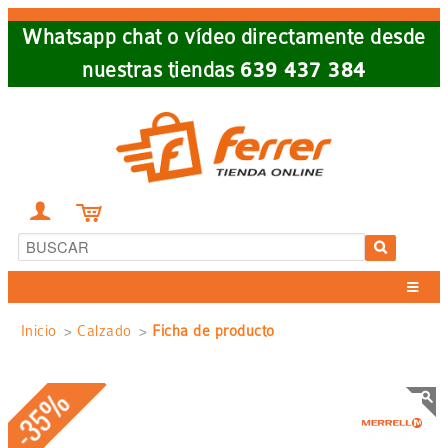
Skip
Whatsapp chat o vídeo directamente desde
to
nuestras tiendas
639 437 384
main
navigation


Sobrescribir
Inicio
Calzado
Ficha de producto
enlaces
-35%
de