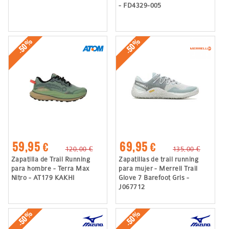
- FD4329-005
-50%
-50%
59,95 €
69,95 €
120,00 €
135,00 €
Zapatilla de Trail Running
Zapatillas de trail running
para hombre - Terra Max
para mujer - Merrell Trail
Nitro - AT179 KAKHI
Glove 7 Barefoot Gris -
J067712
-50%
-50%