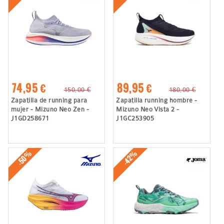
74,95 €
89,95 €
150,00 €
180,00 €
Zapatilla de running para
Zapatilla running hombre -
mujer - Mizuno Neo Zen -
Mizuno Neo Vista 2 -
J1GD258671
J1GC253905
-50%
-42%