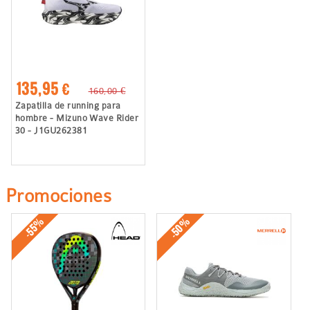
135,95 €
160,00 €
Zapatilla de running para
hombre - Mizuno Wave Rider
30 - J1GU262381
Promociones
-50%
-55%