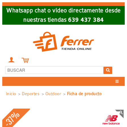
Skip
Whatsapp chat o vídeo directamente desde
to
nuestras tiendas
639 437 384
main
navigation


Sobrescribir
Inicio
Deportes
Outdoor
Ficha de producto
enlaces
-37%
de