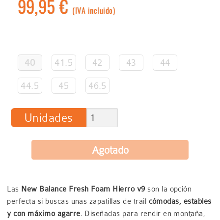
99,95 €
(IVA incluido)
40
41.5
42
43
44
44.5
45
46.5
Unidades
Las
New Balance Fresh Foam Hierro v9
son la opción
perfecta si buscas unas zapatillas de trail
cómodas, estables
y con máximo agarre
. Diseñadas para rendir en montaña,