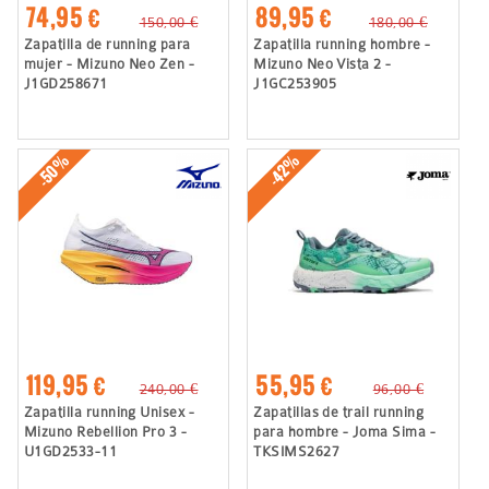
74,95 €
89,95 €
150,00 €
180,00 €
Zapatilla de running para
Zapatilla running hombre -
mujer - Mizuno Neo Zen -
Mizuno Neo Vista 2 -
J1GD258671
J1GC253905
-50%
-42%
119,95 €
55,95 €
240,00 €
96,00 €
Zapatilla running Unisex -
Zapatillas de trail running
Mizuno Rebellion Pro 3 -
para hombre - Joma Sima -
U1GD2533-11
TKSIMS2627