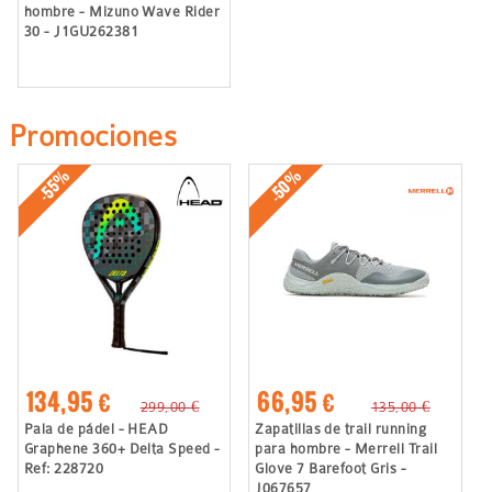
hombre - Mizuno Wave Rider
30 - J1GU262381
Promociones
-50%
-55%
134,95 €
66,95 €
299,00 €
135,00 €
Pala de pádel - HEAD
Zapatillas de trail running
Graphene 360+ Delta Speed -
para hombre - Merrell Trail
Ref: 228720
Glove 7 Barefoot Gris -
J067657