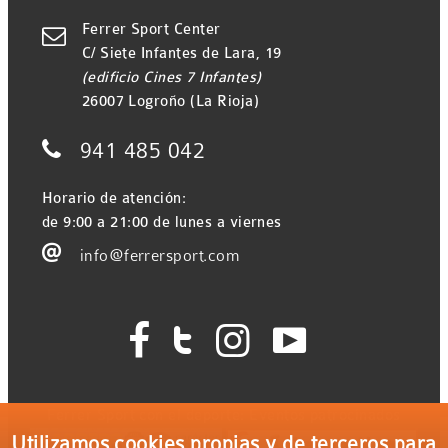
Ferrer Sport Center

C/ Siete Infantes de Lara, 19
(edificio Cines 7 Infantes)
26007 Logroño (La Rioja)

941 485 042
Horario de atención:
de 9:00 a 21:00 de lunes a viernes

info@ferrersport.com




Ferrer Sport con el deporte: Eventos patrocinados
Utilizamos cookies propias y de terceros para