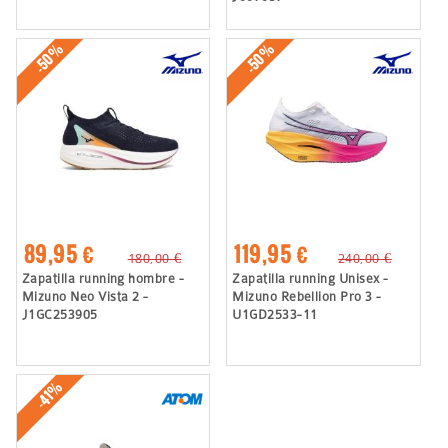
-50%
-50%
89,95 €
119,95 €
180,00 €
240,00 €
Zapatilla running hombre -
Zapatilla running Unisex -
Mizuno Neo Vista 2 -
Mizuno Rebellion Pro 3 -
J1GC253905
U1GD2533-11
-41%