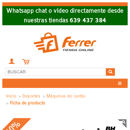
Skip
Whatsapp chat o vídeo directamente desde
to
nuestras tiendas
639 437 384
main
navigation


Sobrescribir
Inicio
Deportes
Máquinas de cardio
Ficha de producto
enlaces
de
-10%