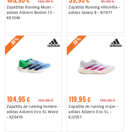
103,95 €
39,95 €
160,00 €
45,00 €
Zapatillas Running Mujer -
Zapatilla Running niño/niña -
adidas Adizero Boston 13 -
adidas Galaxy 8 - KI1671
KK1046
-30%
-20%
104,95 €
119,95 €
150,00 €
150,00 €
Zapatilla de running hombre -
Zapatilla de running mujer -
adidas Adizero Evo SL Wove
adidas Adizero Evo SL -
- KZ6476
KJ2551