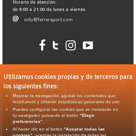
Horario de atención:
de 9:00 a 21:00 de lunes a viernes

info@ferrersport.com




Ferrer Sport con el deporte: Eventos patrocinados
Utilizamos cookies propias y de terceros para
los siguientes fines:
Mejorar la navegación, ajustar los contenidos que
mostramos y obtener estadísticas generales de uso.
Puedes configurar las cookies que se instalarán en
tu navegador pulsando el botón
“Elegir
Aviso legal
preferencias”
.
Al hacer clic en el botón
"Aceptar todas las
Política de privacidad
cookies"
, aceptas la instalación de todas las