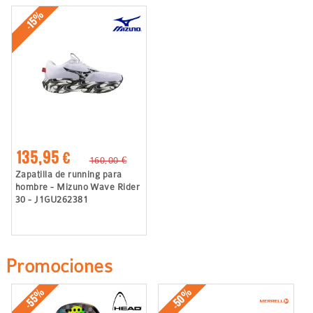
-15%
135,95 €
160,00 €
Zapatilla de running para
hombre - Mizuno Wave Rider
30 - J1GU262381
Promociones
-50%
-55%