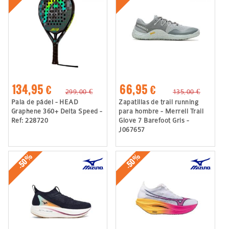
134,95 €
66,95 €
299,00 €
135,00 €
Pala de pádel - HEAD
Zapatillas de trail running
Graphene 360+ Delta Speed -
para hombre - Merrell Trail
Ref: 228720
Glove 7 Barefoot Gris -
J067657
-50%
-50%