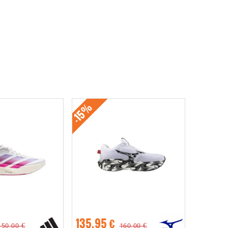
-15%
135,95 €
150,00 €
160,00 €