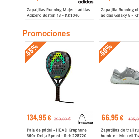
Zapatillas Running Mujer - adidas
Zapatilla Running ni
Adizero Boston 13 - KK1046
adidas Galaxy 8 - K
Promociones
-55%
-50%
134,95 €
66,95 €
299,00 €
135,0
Pala de pádel - HEAD Graphene
Zapatillas de trail r
360+ Delta Speed - Ref: 228720
hombre - Merrell Tra