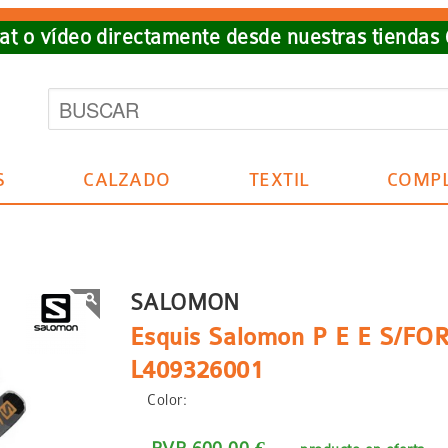
t o vídeo directamente desde nuestras tiendas
S
CALZADO
TEXTIL
COMP
SALOMON
Esquis Salomon P E E S/FOR
L409326001
Color: