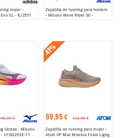
nning mujer -
Zapatilla de running para hombre
 Evo SL - KJ2551
- Mizuno Wave Rider 30 -
J1GU262381
-41%
69,95 €
240,00 €
120,00 €
ing Unisex - Mizuno
Zapatilla de running para mujer -
3 - U1GD2533-11
Atom GP Max Mousse Foam Lighg