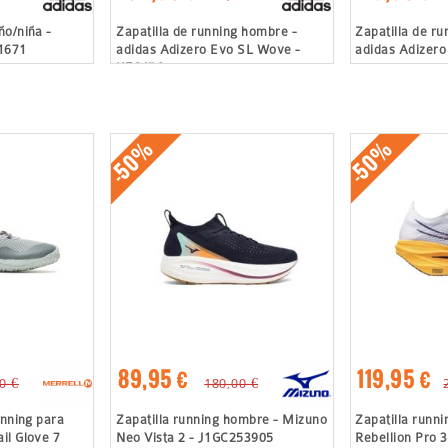
ño/niña -
Zapatilla de running hombre -
Zapatilla de ru
I1671
adidas Adizero Evo SL Wove -
adidas Adizero
KZ6476
-50%
-50%
89,95 €
119,95 €
0 €
180,00 €
unning para
Zapatilla running hombre - Mizuno
Zapatilla runn
il Glove 7
Neo Vista 2 - J1GC253905
Rebellion Pro 