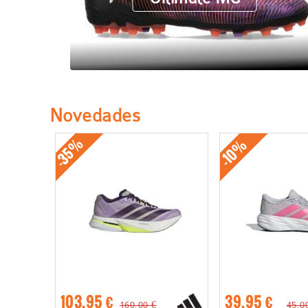
Novedades
-35%
-10%
103,95 €
39,95 €
160,00 €
45,0