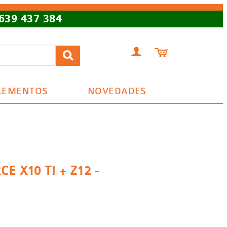
639 437 384


LEMENTOS
NOVEDADES
CE X10 TI + Z12 -