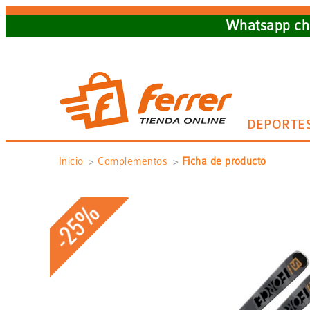
Skip
Whatsapp cha
to
main
navigation
DEPORTE
Sobrescribir
Inicio
Complementos
Ficha de producto
enlaces
-25%
de
ayuda
a
la