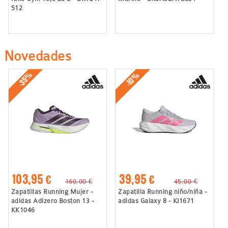
512
Novedades
-35%
-10%
103,95 €
39,95 €
160,00 €
45,00 €
Zapatillas Running Mujer -
Zapatilla Running niño/niña -
adidas Adizero Boston 13 -
adidas Galaxy 8 - KI1671
KK1046