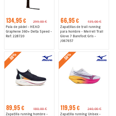
134,95 €
66,95 €
299,00 €
135,00 €
Pala de pádel - HEAD
Zapatillas de trail running
Graphene 360+ Delta Speed -
para hombre - Merrell Trail
Ref: 228720
Glove 7 Barefoot Gris -
J067657
-50%
-50%
89,95 €
119,95 €
180,00 €
240,00 €
Zapatilla running hombre -
Zapatilla running Unisex -