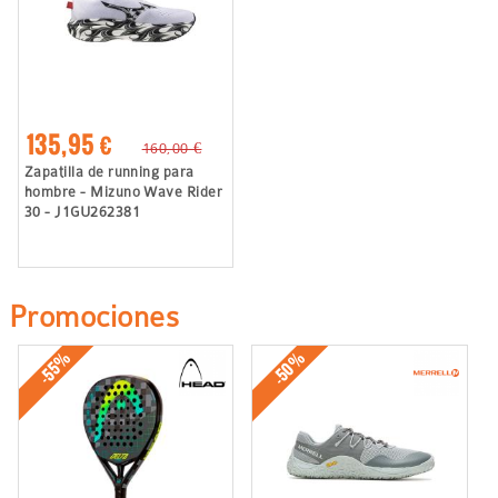
135,95 €
160,00 €
Zapatilla de running para
hombre - Mizuno Wave Rider
30 - J1GU262381
Promociones
-50%
-55%