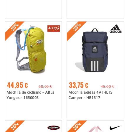
-25%
-25%
44,95 €
33,75 €
60,00 €
45,00 €
Mochila de ciclismo - Altus
Mochila adidas 4ATHLTS
Yungas - 1650003
Camper - HB1317
-25%
-25%