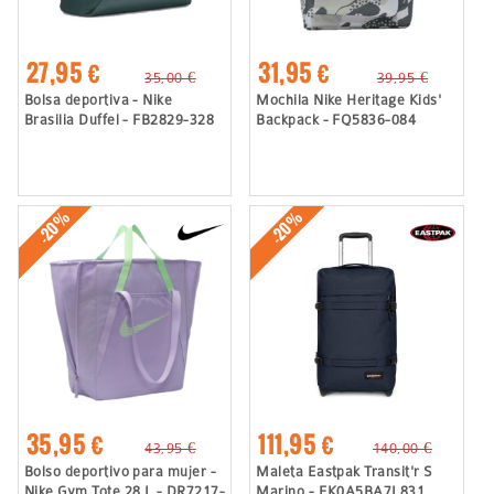
27,95 €
31,95 €
35,00 €
39,95 €
Bolsa deportiva - Nike
Mochila Nike Heritage Kids'
Brasilia Duffel - FB2829-328
Backpack - FQ5836-084
-20%
-20%
35,95 €
111,95 €
43,95 €
140,00 €
Bolso deportivo para mujer -
Maleta Eastpak Transit'r S
Nike Gym Tote 28 L - DR7217-
Marino - EK0A5BA7L831