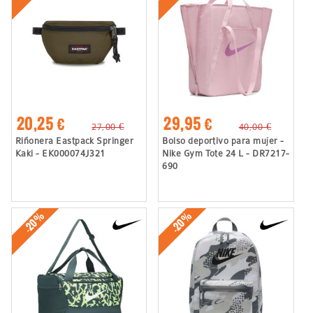
20,25 €
29,95 €
27,00 €
40,00 €
Riñonera Eastpack Springer
Bolso deportivo para mujer -
Kaki - EK000074J321
Nike Gym Tote 24 L - DR7217-
690
-20%
-20%