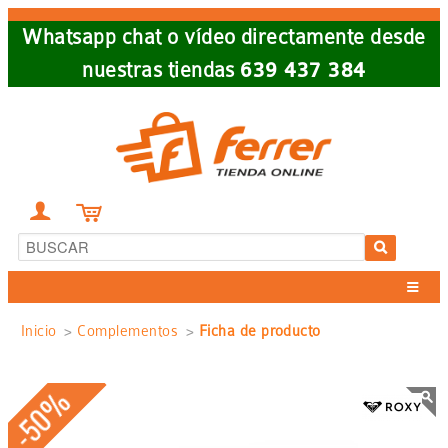
Skip
Whatsapp chat o vídeo directamente desde
to
nuestras tiendas
639 437 384
main
navigation


Sobrescribir
Inicio
Complementos
Ficha de producto
enlaces
-50%
de