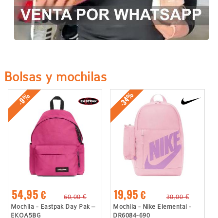
Bolsas y mochilas
-34%
-9%
54,95 €
19,95 €
60,00 €
30,00 €
Mochila - Eastpak Day Pak –
Mochila - Nike Elemental -
EKOA5BG
DR6084-690