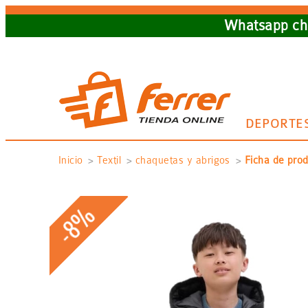
Skip
Whatsapp cha
to
main
navigation
DEPORTE
Sobrescribir
Inicio
Textil
chaquetas y abrigos
Ficha de pro
enlaces
-8%
de
ayuda
a
la