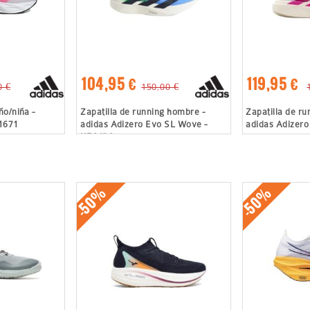
104,95 €
119,95 €
0 €
150,00 €
ño/niña -
Zapatilla de running hombre -
Zapatilla de ru
I1671
adidas Adizero Evo SL Wove -
adidas Adizero
KZ6476
-50%
-50%