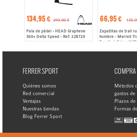
134,95 €
66,95 €
299,00 €
135,0
Pala de pádel - HEAD Graphene
Zapatillas de trail r
360+ Delta Speed - Ref: 228720
hombre - Merrell Tra
Barefoot Gris - J06
FERRER SPORT
COMPRA
Quiénes somos
Métodos d
Red comercial
gastos de
Ventajas
Plazos de
Nuestras tiendas
Formas d
Blog Ferrer Sport