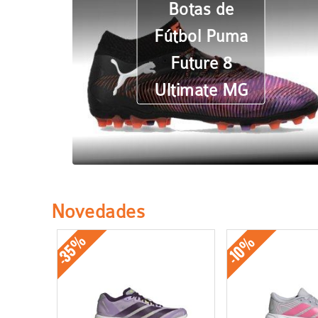
Botas de
Fútbol Puma
Future 8
Ultimate MG
Novedades
-35%
-10%