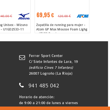
69,95 €
240,00 €
120,00 €
ing Unisex - Mizuno
Zapatilla de running para mujer -
3 - U1GD2533-11
Atom GP Max Mousse Foam Lighg
- AT178 Pearl
Ferrer Sport Center

C/ Siete Infantes de Lara, 19
(edificio Cines 7 Infantes)
26007 Logroño (La Rioja)

941 485 042
Horario de atención:
de 9:00 a 21:00 de lunes a viernes