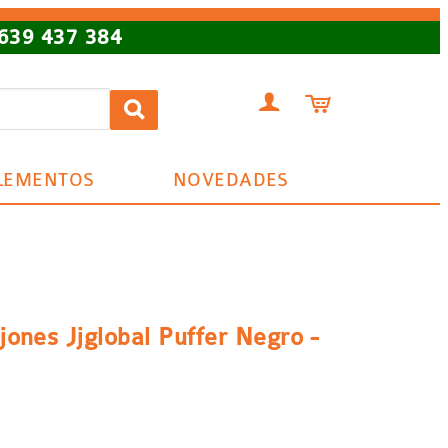
639 437 384


LEMENTOS
NOVEDADES
jones Jjglobal Puffer Negro -