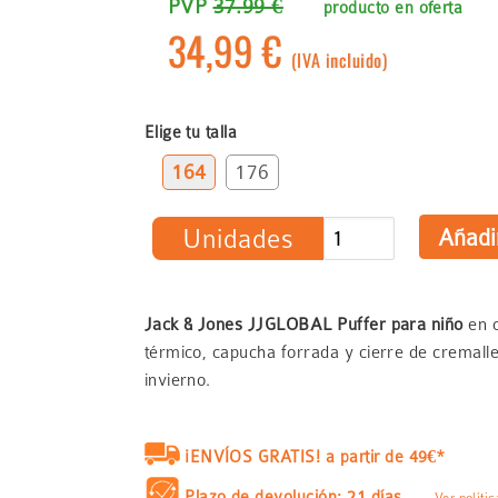
PVP
37.99 €
producto en oferta
34,99 €
(IVA incluido)
Elige tu talla
164
176
Unidades
Jack & Jones JJGLOBAL Puffer para niño
en c
térmico, capucha forrada y cierre de cremalle
invierno.
¡ENVÍOS GRATIS! a partir de 49€*
Plazo de devolución: 21 días
Ver políti