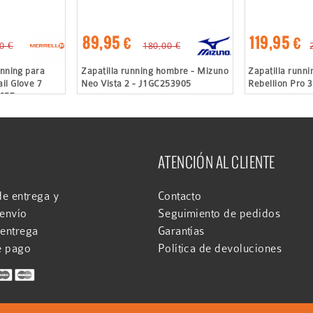
89,95 €
119,95 €
0 €
180,00 €
unning para
Zapatilla running hombre - Mizuno
Zapatilla runn
il Glove 7
Neo Vista 2 - J1GC253905
Rebellion Pro 
7657
ATENCIÓN AL CLIENTE
e entrega y
Contacto
 envío
Seguimiento de pedidos
 entrega
Garantías
e pago
Política de devoluciones