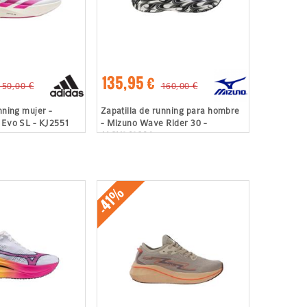
135,95 €
150,00 €
160,00 €
nning mujer -
Zapatilla de running para hombre
 Evo SL - KJ2551
- Mizuno Wave Rider 30 -
J1GU262381
-41%