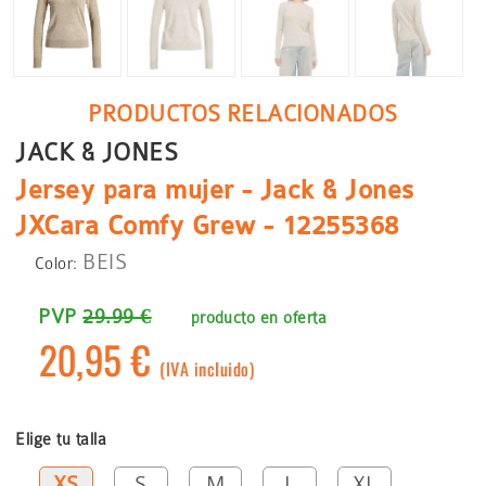
PRODUCTOS RELACIONADOS
JACK & JONES
Jersey para mujer - Jack & Jones
JXCara Comfy Grew - 12255368
BEIS
Color:
PVP
29.99 €
producto en oferta
20,95 €
(IVA incluido)
Elige tu talla
XS
S
M
L
XL