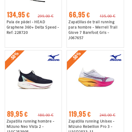
134,95 €
66,95 €
299,00 €
135,00 €
Pala de pádel - HEAD
Zapatillas de trail running
Graphene 360+ Delta Speed -
para hombre - Merrell Trail
Ref: 228720
Glove 7 Barefoot Gris -
J067657
-50%
-50%
89,95 €
119,95 €
180,00 €
240,00 €
Zapatilla running hombre -
Zapatilla running Unisex -
Mizuno Neo Vista 2 -
Mizuno Rebellion Pro 3 -
J1GC253905
U1GD2533-11