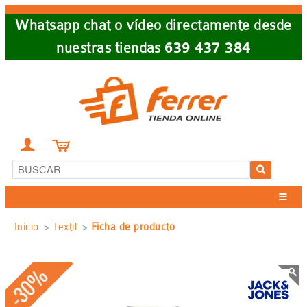
Skip
Whatsapp chat o vídeo directamente desde
to
nuestras tiendas
639 437 384
main
navigation


Sobrescribir
Inicio
Textil
Ficha de producto
enlaces
-30%
de