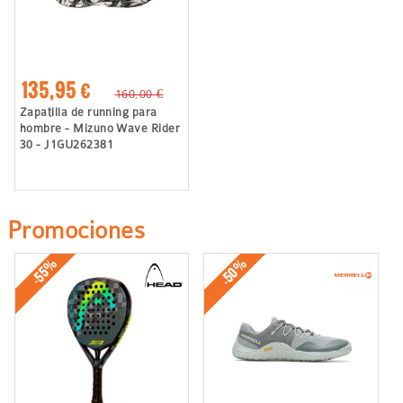
135,95 €
160,00 €
Zapatilla de running para
hombre - Mizuno Wave Rider
30 - J1GU262381
Promociones
-50%
-55%