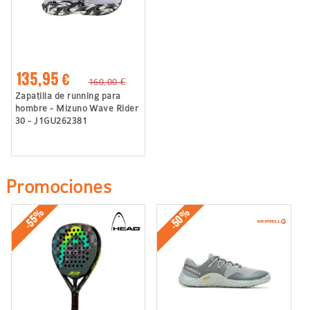
135,95 €
160,00 €
Zapatilla de running para
hombre - Mizuno Wave Rider
30 - J1GU262381
Promociones
-50%
-55%