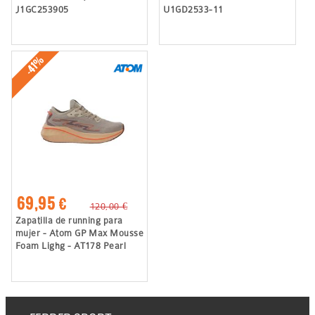
J1GC253905
U1GD2533-11
-41%
69,95 €
120,00 €
Zapatilla de running para
mujer - Atom GP Max Mousse
Foam Lighg - AT178 Pearl