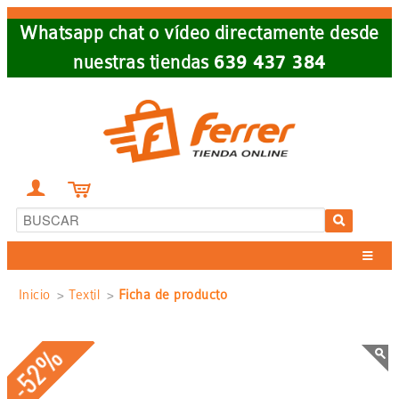
Skip
Whatsapp chat o vídeo directamente desde
to
nuestras tiendas
639 437 384
main
navigation


Sobrescribir
Inicio
Textil
Ficha de producto
enlaces
-52%
de