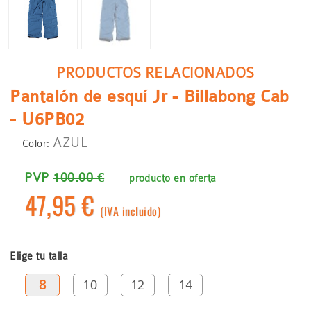
PRODUCTOS RELACIONADOS
Pantalón de esquí Jr - Billabong Cab
- U6PB02
AZUL
Color:
PVP
100.00 €
producto en oferta
47,95 €
(IVA incluido)
Elige tu talla
8
10
12
14