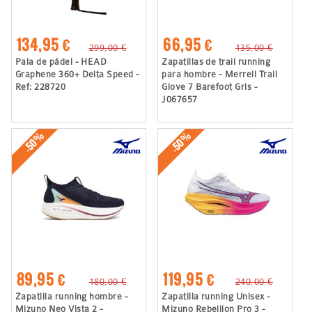
134,95 €
66,95 €
299,00 €
135,00 €
Pala de pádel - HEAD
Zapatillas de trail running
Graphene 360+ Delta Speed -
para hombre - Merrell Trail
Ref: 228720
Glove 7 Barefoot Gris -
J067657
-50%
-50%
89,95 €
119,95 €
180,00 €
240,00 €
Zapatilla running hombre -
Zapatilla running Unisex -
Mizuno Neo Vista 2 -
Mizuno Rebellion Pro 3 -