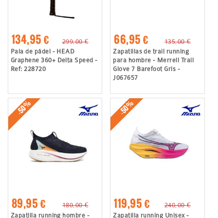
134,95 €
66,95 €
299,00 €
135,00 €
Pala de pádel - HEAD
Zapatillas de trail running
Graphene 360+ Delta Speed -
para hombre - Merrell Trail
Ref: 228720
Glove 7 Barefoot Gris -
J067657
-50%
-50%
89,95 €
119,95 €
180,00 €
240,00 €
Zapatilla running hombre -
Zapatilla running Unisex -