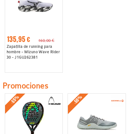
135,95 €
160,00 €
Zapatilla de running para
hombre - Mizuno Wave Rider
30 - J1GU262381
Promociones
-50%
-55%