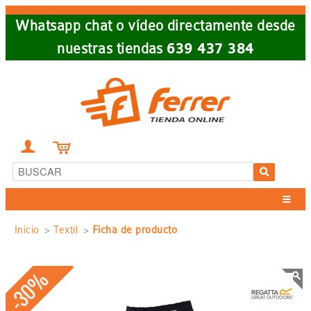
Skip
Whatsapp chat o vídeo directamente desde
to
nuestras tiendas
639 437 384
main
navigation


Sobrescribir
Inicio
Textil
Ficha de producto
enlaces
-30%
de