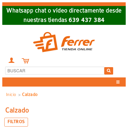
Skip
Whatsapp chat o vídeo directamente desde
to
nuestras tiendas
639 437 384
main
navigation


Sobrescribir
Inicio
Calzado
enlaces
Calzado
de
FILTROS