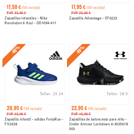
17,50 €
17,95 €
(IVA incluido)
(IVA incluido)
PVP 35,00 €
PVP 35,00 €
Zapatillas infantiles - Nike
Zapatilla Advantage - EF0223
Revolution 6 Azul - DD1094-411
-40%
-49%
Tallas:
23
24
Tallas:
28.5
20,95 €
22,95 €
(IVA incluido)
(IVA incluido)
PVP 35,00 €
PVP 45,00 €
Zapatilla infantil - adidas FortaRun -
Zapatillas de baloncesto para niño -
FV2638
Under Armour Lockdown 6-3025618
003