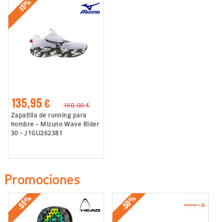
-15%
135,95 €
160,00 €
Zapatilla de running para
hombre - Mizuno Wave Rider
30 - J1GU262381
Promociones
-50%
-55%