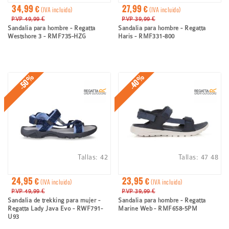
34,99 €
27,99 €
(IVA incluido)
(IVA incluido)
PVP 49,99 €
PVP 39,99 €
Sandalia para hombre - Regatta
Sandalia para hombre - Regatta
Westshore 3 - RMF735-HZG
Haris - RMF331-800
-50%
-40%
Tallas:
42
Tallas:
47
48
24,95 €
23,95 €
(IVA incluido)
(IVA incluido)
PVP 49,99 €
PVP 39,99 €
Sandalia de trekking para mujer -
Sandalia para hombre - Regatta
Regatta Lady Java Evo - RWF791-
Marine Web - RMF658-5PM
U93