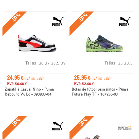
-50%
-50%
Tallas:
36
37
38.5
39
Tallas:
35
38.5
24,95 €
25,95 €
(IVA incluido)
(IVA incluido)
PVP 50,00 €
PVP 52,00 €
Zapatilla Casual Niño - Puma
Botas de fútbol para niños - Puma
Rebound V6 Lo - 393833‑04
Future Play TF - 107950-03
-50%
-30%