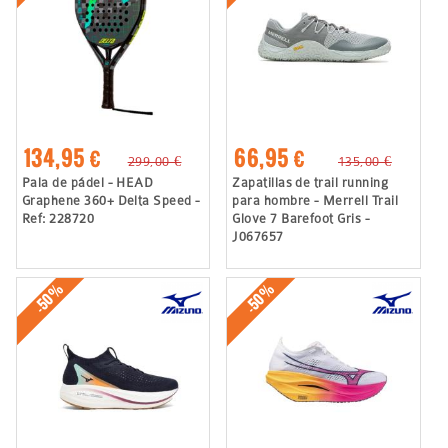
134,95 €
66,95 €
299,00 €
135,00 €
Pala de pádel - HEAD
Zapatillas de trail running
Graphene 360+ Delta Speed -
para hombre - Merrell Trail
Ref: 228720
Glove 7 Barefoot Gris -
J067657
-50%
-50%