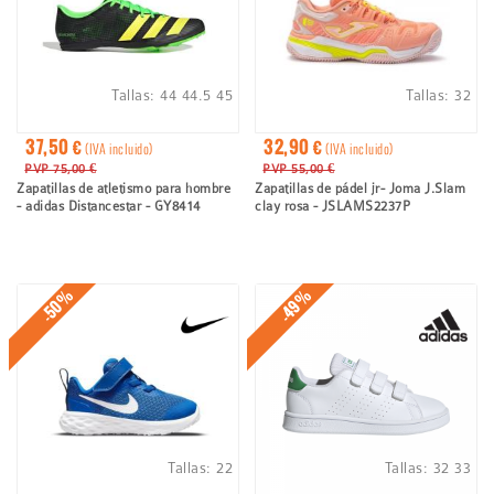
Tallas:
44
44.5
45
Tallas:
32
37,50 €
32,90 €
(IVA incluido)
(IVA incluido)
PVP 75,00 €
PVP 55,00 €
Zapatillas de atletismo para hombre
Zapatillas de pádel jr- Joma J.Slam
- adidas Distancestar - GY8414
clay rosa - JSLAMS2237P
-50%
-49%
Tallas:
22
Tallas:
32
33