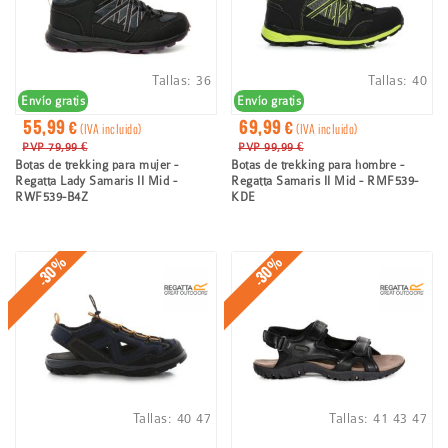
Tallas:
36
Tallas:
40
Envío gratis
Envío gratis
55,99 €
69,99 €
(IVA incluido)
(IVA incluido)
PVP 79,99 €
PVP 99,99 €
Botas de trekking para mujer -
Botas de trekking para hombre -
Regatta Lady Samaris II Mid -
Regatta Samaris II Mid - RMF539-
RWF539-B4Z
KDE
-30%
-30%
Tallas:
40
47
Tallas:
41
43
47