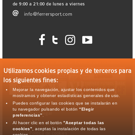
de 9:00 a 21:00 de lunes a viernes

info@ferrersport.com




Ferrer Sport con el deporte: Eventos patrocinados
Utilizamos cookies propias y de terceros para
los siguientes fines:
Mejorar la navegación, ajustar los contenidos que
mostramos y obtener estadísticas generales de uso.
Puedes configurar las cookies que se instalarán en
tu navegador pulsando el botón
“Elegir
Aviso legal
preferencias”
.
Al hacer clic en el botón
"Aceptar todas las
Política de privacidad
cookies"
, aceptas la instalación de todas las
Política de cookies
cookies.