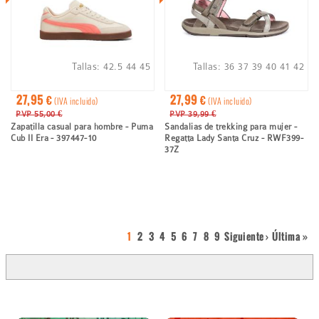
Tallas:
42.5
44
45
Tallas:
36
37
39
40
41
42
27,95 €
27,99 €
(IVA incluido)
(IVA incluido)
PVP 55,00 €
PVP 39,99 €
Zapatilla casual para hombre - Puma
Sandalias de trekking para mujer -
Cub II Era - 397447-10
Regatta Lady Santa Cruz - RWF399-
37Z
Página
1
Page
2
Page
3
Page
4
Page
5
Page
6
Page
7
Page
8
Page
9
Página
Siguiente ›
Last
Última »
Paginación
actual
siguiente
page