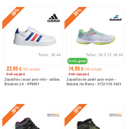
ayuda
a
-50%
-50%
la
navegación
Tallas:
38
40
Tallas:
36.5
37
38
40
Envío gratis
22,95 €
74,95 €
(IVA incluido)
(IVA incluido)
PVP 45,00 €
PVP 150,00 €
Zapatillas casual para niño - adidas
Zapatillas de pádel para mujer -
Breaknet 2.0 - HP8957
Babolat Jet Ritma - 31S21753 3023
-30%
-30%