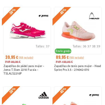
-50%
-40%
Tallas:
37
Tallas:
36
37
38
39
Envío gratis
39,95 €
89,95 €
(IVA incluido)
(IVA incluido)
PVP 80,00 €
PVP 150,00 €
Zapatillas de pádel para mujer -
Zapatillas de tenis para mujer - Head
Joma T.Slam 2210 Fucsia -
Sprint Pro 3.5 - 274042-070
TSLALS2210P
-50%
-40%