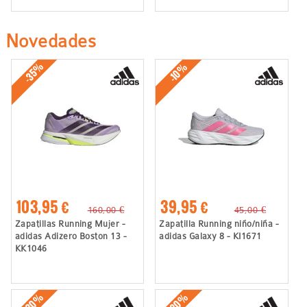
Novedades
-35%
-10%
103,95 €
39,95 €
160,00 €
45,00 €
Zapatillas Running Mujer -
Zapatilla Running niño/niña -
adidas Adizero Boston 13 -
adidas Galaxy 8 - KI1671
KK1046
-30%
-20%