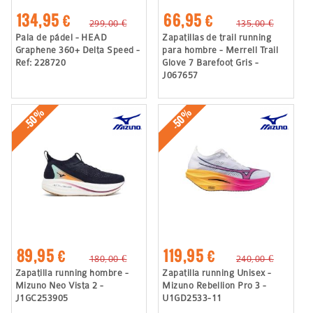
134,95 €
66,95 €
299,00 €
135,00 €
Pala de pádel - HEAD
Zapatillas de trail running
Graphene 360+ Delta Speed -
para hombre - Merrell Trail
Ref: 228720
Glove 7 Barefoot Gris -
J067657
-50%
-50%
89,95 €
119,95 €
180,00 €
240,00 €
Zapatilla running hombre -
Zapatilla running Unisex -
Mizuno Neo Vista 2 -
Mizuno Rebellion Pro 3 -
J1GC253905
U1GD2533-11