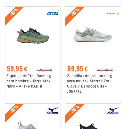
-50%
-50%
59,95 €
69,95 €
120,00 €
135,00 €
Zapatilla de Trail Running
Zapatillas de trail running
para hombre - Terra Max
para mujer - Merrell Trail
Nitro - AT179 KAKHI
Glove 7 Barefoot Gris -
J067712
-50%
-50%