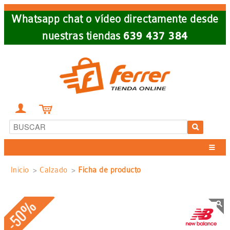
Skip
Whatsapp chat o vídeo directamente desde
to
nuestras tiendas
639 437 384
main
navigation


Sobrescribir
Inicio
Calzado
Ficha de producto
enlaces
-50%
de