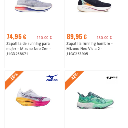
74,95 €
89,95 €
150,00 €
180,00 €
Zapatilla de running para
Zapatilla running hombre -
mujer - Mizuno Neo Zen -
Mizuno Neo Vista 2 -
J1GD258671
J1GC253905
-50%
-42%