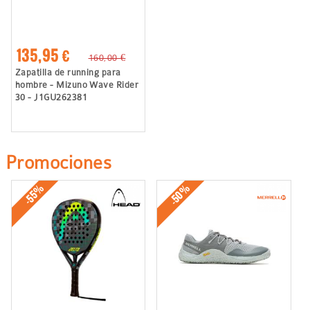
135,95 €
160,00 €
Zapatilla de running para
hombre - Mizuno Wave Rider
30 - J1GU262381
Promociones
-50%
-55%