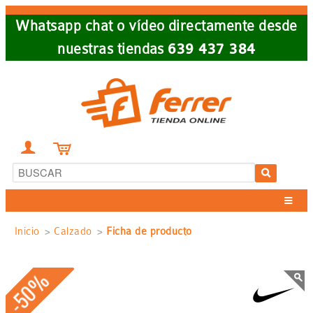
Skip
Whatsapp chat o vídeo directamente desde
to
nuestras tiendas
639 437 384
main
navigation


Sobrescribir
Inicio
Calzado
Ficha de producto
enlaces
-50%
de