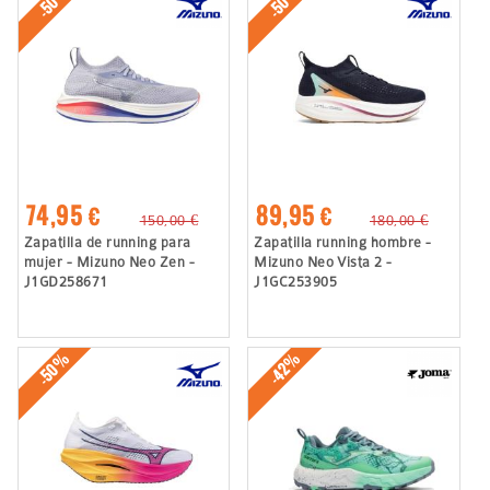
-50%
-50%
74,95 €
89,95 €
150,00 €
180,00 €
Zapatilla de running para
Zapatilla running hombre -
mujer - Mizuno Neo Zen -
Mizuno Neo Vista 2 -
J1GD258671
J1GC253905
-50%
-42%