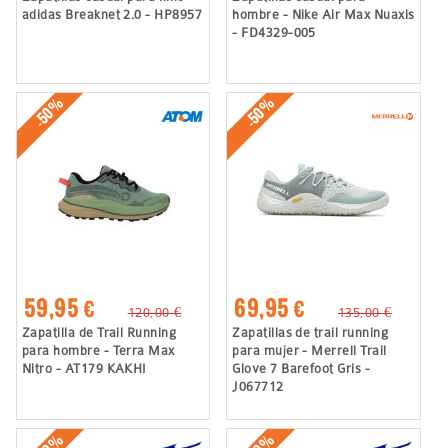
adidas Breaknet 2.0 - HP8957
hombre - Nike Air Max Nuaxis
- FD4329-005
-50%
-50%
59,95 €
69,95 €
120,00 €
135,00 €
Zapatilla de Trail Running
Zapatillas de trail running
para hombre - Terra Max
para mujer - Merrell Trail
Nitro - AT179 KAKHI
Glove 7 Barefoot Gris -
J067712