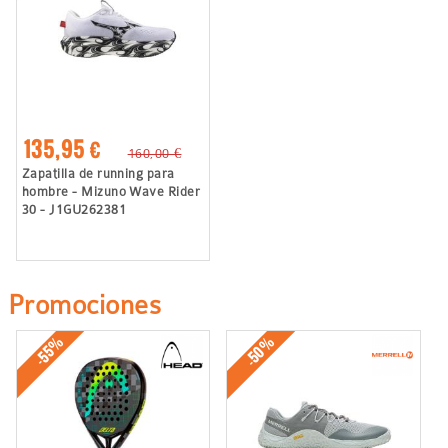
135,95 €
160,00 €
Zapatilla de running para
hombre - Mizuno Wave Rider
30 - J1GU262381
Promociones
-50%
-55%