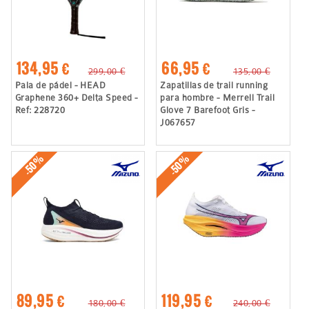
134,95 €
66,95 €
299,00 €
135,00 €
Pala de pádel - HEAD
Zapatillas de trail running
Graphene 360+ Delta Speed -
para hombre - Merrell Trail
Ref: 228720
Glove 7 Barefoot Gris -
J067657
-50%
-50%
89,95 €
119,95 €
180,00 €
240,00 €