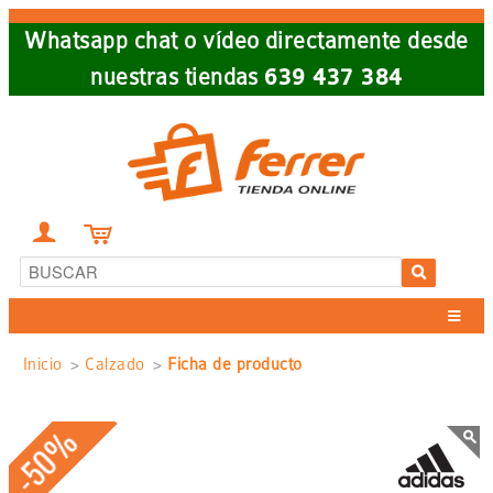
Skip
Whatsapp chat o vídeo directamente desde
to
nuestras tiendas
639 437 384
main
navigation


Sobrescribir
Inicio
Calzado
Ficha de producto
enlaces
-50%
de