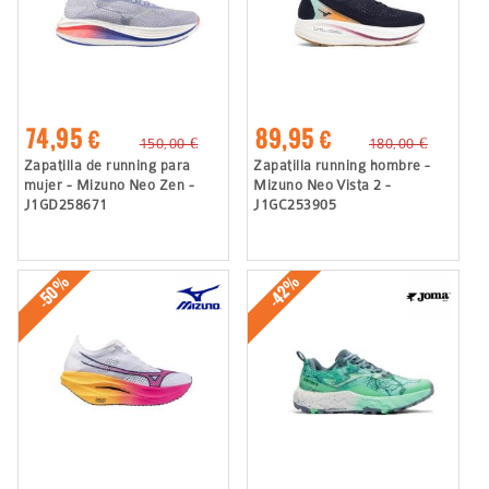
74,95 €
89,95 €
150,00 €
180,00 €
Zapatilla de running para
Zapatilla running hombre -
mujer - Mizuno Neo Zen -
Mizuno Neo Vista 2 -
J1GD258671
J1GC253905
-50%
-42%