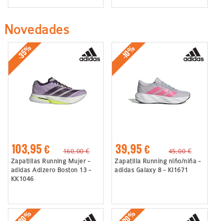
Novedades
-35%
-10%
103,95 €
39,95 €
160,00 €
45,00 €
Zapatillas Running Mujer -
Zapatilla Running niño/niña -
adidas Adizero Boston 13 -
adidas Galaxy 8 - KI1671
KK1046
-30%
-20%