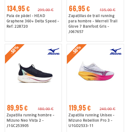
134,95 €
66,95 €
299,00 €
135,00 €
Pala de pádel - HEAD
Zapatillas de trail running
Graphene 360+ Delta Speed -
para hombre - Merrell Trail
Ref: 228720
Glove 7 Barefoot Gris -
J067657
-50%
-50%
89,95 €
119,95 €
180,00 €
240,00 €
Zapatilla running hombre -
Zapatilla running Unisex -
Mizuno Neo Vista 2 -
Mizuno Rebellion Pro 3 -
J1GC253905
U1GD2533-11