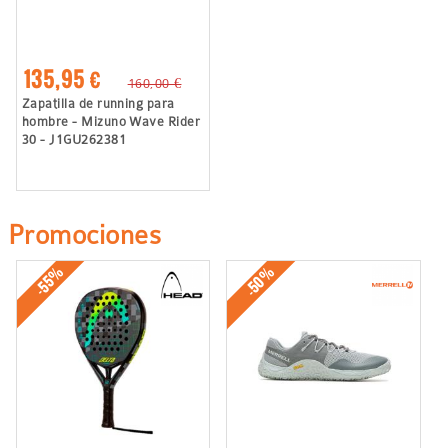
135,95 €
160,00 €
Zapatilla de running para
hombre - Mizuno Wave Rider
30 - J1GU262381
Promociones
-50%
-55%