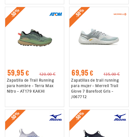
-50%
-50%
59,95 €
69,95 €
120,00 €
135,00 €
Zapatilla de Trail Running
Zapatillas de trail running
para hombre - Terra Max
para mujer - Merrell Trail
Nitro - AT179 KAKHI
Glove 7 Barefoot Gris -
J067712
-50%
-50%