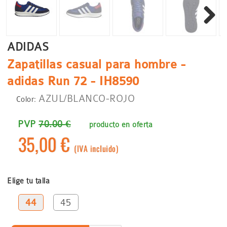
Siguient
ADIDAS
Zapatillas casual para hombre -
adidas Run 72 - IH8590
AZUL/BLANCO-ROJO
Color:
PVP
70.00 €
producto en oferta
35,00 €
(IVA incluido)
Elige tu talla
44
45