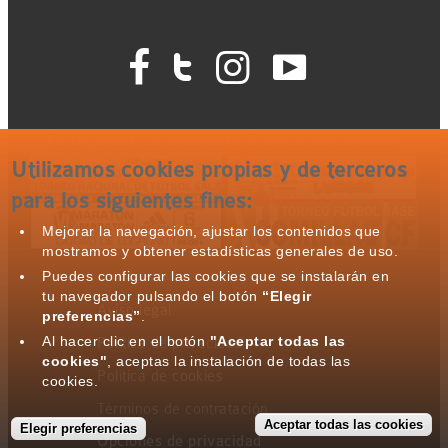




Ferrer Sport con el deporte: Eventos patrocinados
Utilizamos cookies propias y de terceros
para los siguientes fines:
Mejorar la navegación, ajustar los contenidos que
mostramos y obtener estadísticas generales de uso.
Puedes configurar las cookies que se instalarán en
tu navegador pulsando el botón
“Elegir
Aviso legal
preferencias”
.
Al hacer clic en el botón
"Aceptar todas las
Política de privacidad
cookies"
, aceptas la instalación de todas las
Política de cookies
cookies.
Términos de contratación
Aceptar todas las cookies
Elegir preferencias
Opciones de privacidad