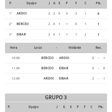
P.
Equipo
J
G
E
P
F
C
Pts.
1º
ARDOI
2
2
0
0
3
1
6
2º
BERCEO
2
0
1
1
0
1
1
3º
EIBAR
2
0
1
1
1
2
1
Hora
Local
-
Visitante
Res.
10:00
BERCEO
-
ARDOI
0
-
1
11:00
BERCEO
-
EIBAR
0
-
0
12:00
ARDOI
-
EIBAR
2
-
1
GRUPO 3
P.
Equipo
J
G
E
P
F
C
Pts.