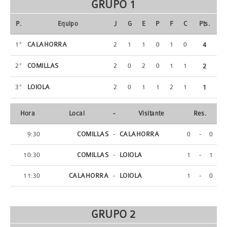
GRUPO 1
P.
Equipo
J
G
E
P
F
C
Pts.
1º
CALAHORRA
2
1
1
0
1
0
4
2º
COMILLAS
2
0
2
0
1
1
2
3º
LOIOLA
2
0
1
1
2
1
1
Hora
Local
-
Visitante
Res.
9:30
COMILLAS
-
CALAHORRA
0
-
0
10:30
COMILLAS
-
LOIOLA
1
-
1
11:30
CALAHORRA
-
LOIOLA
1
-
0
GRUPO 2