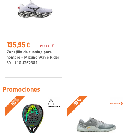
135,95 €
160,00 €
Zapatilla de running para
hombre - Mizuno Wave Rider
30 - J1GU262381
Promociones
-50%
-55%