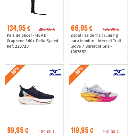
134,95 €
66,95 €
299,00 €
135,00 €
Pala de pádel - HEAD
Zapatillas de trail running
Graphene 360+ Delta Speed -
para hombre - Merrell Trail
Ref: 228720
Glove 7 Barefoot Gris -
J067657
-50%
-50%
89,95 €
119,95 €
180,00 €
240,00 €