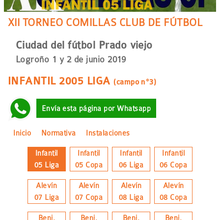
a
la
XII TORNEO COMILLAS CLUB DE FÚTBOL
navegación
Ciudad del fútbol Prado viejo
Logroño 1 y 2 de junio 2019
INFANTIL 2005 LIGA
(campo nº3)
Envía esta página por Whatsapp
Inicio
Normativa
Instalaciones
Infantil
Infantil
Infantil
Infantil
05 Liga
05 Copa
06 Liga
06 Copa
Alevín
Alevín
Alevín
Alevín
07 Liga
07 Copa
08 Liga
08 Copa
Benj.
Benj.
Benj.
Benj.