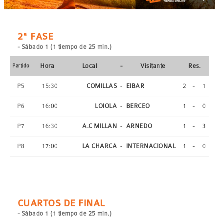
2ª FASE
- Sábado 1 (1 tiempo de 25 min.)
Hora
Local
-
Visitante
Res.
Partido
P5
15:30
COMILLAS
-
EIBAR
2
-
1
P6
16:00
LOIOLA
-
BERCEO
1
-
0
P7
16:30
 A.C MILLAN
-
ARNEDO
1
-
3
P8
17:00
LA CHARCA
-
INTERNACIONAL
1
-
0
CUARTOS DE FINAL
- Sábado 1 (1 tiempo de 25 min.)