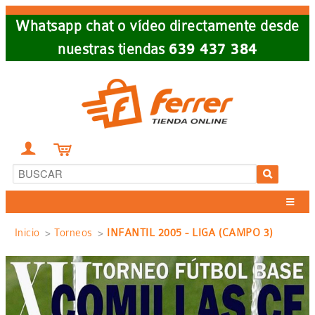
Skip
Whatsapp chat o vídeo directamente desde
to
nuestras tiendas
639 437 384
main
navigation


Sobrescribir
Inicio
Torneos
INFANTIL 2005 - LIGA (CAMPO 3)
enlaces
de
ayuda