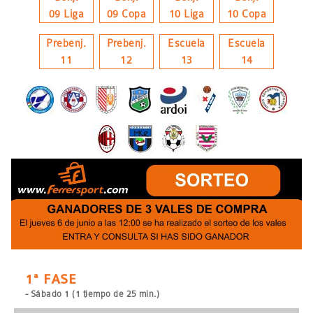
09 Liga
09 Copa
10 Liga
10 Copa
Prebenj.
Prebenj.
Escuela
Escuela
11
12
13
14
1ª FASE
- Sábado 1 (1 tiempo de 25 min.)