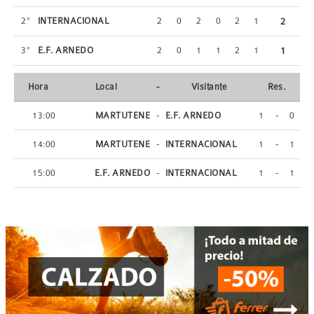
2º
INTERNACIONAL
2
0
2
0
2
1
2
3º
E.F. ARNEDO
2
0
1
1
2
1
1
Hora
Local
-
Visitante
Res.
13:00
MARTUTENE
-
E.F. ARNEDO
1
-
0
14:00
MARTUTENE
-
INTERNACIONAL
1
-
1
15:00
E.F. ARNEDO
-
INTERNACIONAL
1
-
1