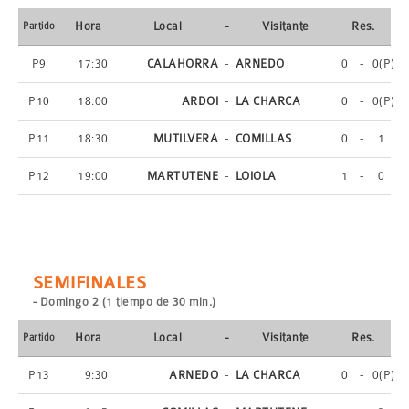
Hora
Local
-
Visitante
Res.
Partido
P9
17:30
CALAHORRA
-
ARNEDO
0
-
0(P)
P10
18:00
ARDOI
-
LA CHARCA
0
-
0(P)
P11
18:30
MUTILVERA
-
COMILLAS
0
-
1
P12
19:00
MARTUTENE
-
LOIOLA
1
-
0
SEMIFINALES
- Domingo 2 (1 tiempo de 30 min.)
Hora
Local
-
Visitante
Res.
Partido
P13
9:30
ARNEDO
-
LA CHARCA
0
-
0(P)