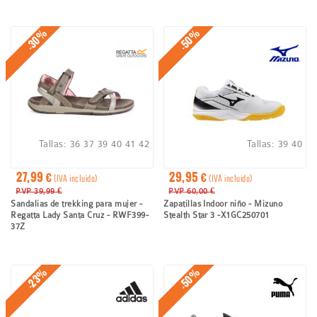
-30%
-50%
Tallas:
36
37
39
40
41
42
Tallas:
39
40
27,99 €
29,95 €
(IVA incluido)
(IVA incluido)
PVP 39,99 €
PVP 60,00 €
Sandalias de trekking para mujer -
Zapatillas Indoor niño - Mizuno
Regatta Lady Santa Cruz - RWF399-
Stealth Star 3 -X1GC250701
37Z
-50%
-23%