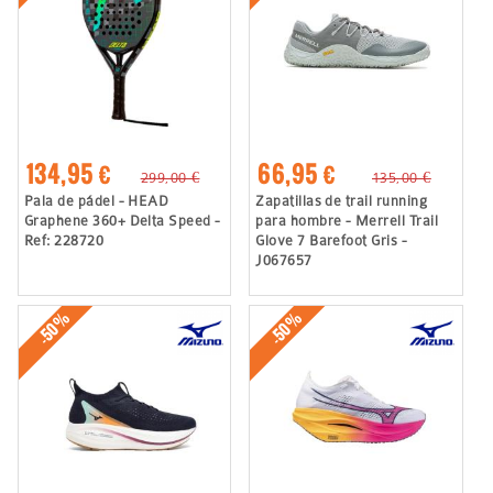
134,95 €
66,95 €
299,00 €
135,00 €
Pala de pádel - HEAD
Zapatillas de trail running
Graphene 360+ Delta Speed -
para hombre - Merrell Trail
Ref: 228720
Glove 7 Barefoot Gris -
J067657
-50%
-50%