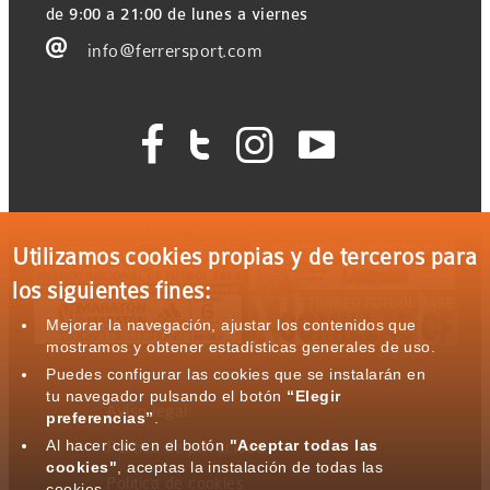
de 9:00 a 21:00 de lunes a viernes

info@ferrersport.com




Ferrer Sport con el deporte: Eventos patrocinados
Utilizamos cookies propias y de terceros para
los siguientes fines:
Mejorar la navegación, ajustar los contenidos que
mostramos y obtener estadísticas generales de uso.
Puedes configurar las cookies que se instalarán en
tu navegador pulsando el botón
“Elegir
Aviso legal
preferencias”
.
Al hacer clic en el botón
"Aceptar todas las
Política de privacidad
cookies"
, aceptas la instalación de todas las
Política de cookies
cookies.