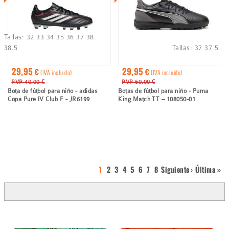
Tallas:
32
33
34
35
36
37
38
38.5
Tallas:
37
37.5
29,95 €
29,95 €
(IVA incluido)
(IVA incluido)
PVP 40,00 €
PVP 60,00 €
Bota de fútbol para niño - adidas
Botas de fútbol para niño - Puma
Copa Pure IV Club F - JR6199
King Match TT – 108050-01
Página
1
Page
2
Page
3
Page
4
Page
5
Page
6
Page
7
Page
8
Página
Siguiente ›
Last
Última »
Paginación
actual
siguiente
page