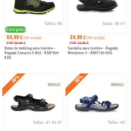
Tallas:
40
Tallas:
40
47
Envío gratis
69,99 €
34,99 €
(IVA incluido)
(IVA incluido)
PVP 99,99 €
PVP 49,99 €
Botas de trekking para hombre -
Sandalia para hombre - Regatta
Regatta Samaris II Mid - RMF539-
Westshore 3 - RMF735-HZG
KDE
-30%
-50%
Tallas:
41
43
47
Tallas:
42