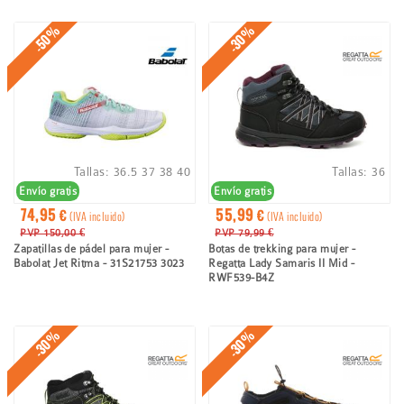
ayuda
a
-50%
-30%
la
navegación
Tallas:
36.5
37
38
40
Tallas:
36
Envío gratis
Envío gratis
74,95 €
55,99 €
(IVA incluido)
(IVA incluido)
PVP 150,00 €
PVP 79,99 €
Zapatillas de pádel para mujer -
Botas de trekking para mujer -
Babolat Jet Ritma - 31S21753 3023
Regatta Lady Samaris II Mid -
RWF539-B4Z
-30%
-30%