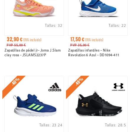
Tallas:
32
Tallas:
22
32,90 €
17,50 €
(IVA incluido)
(IVA incluido)
PVP 55,00 €
PVP 35,00 €
Zapatillas de pádel jr- Joma J.Slam
Zapatillas infantiles - Nike
clay rosa - JSLAMS2237P
Revolution 6 Azul - DD1094-411
-40%
-49%
Tallas:
23
24
Tallas:
28.5