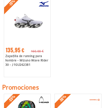
-15%
135,95 €
160,00 €
Zapatilla de running para
hombre - Mizuno Wave Rider
30 - J1GU262381
Promociones
-50%
-55%