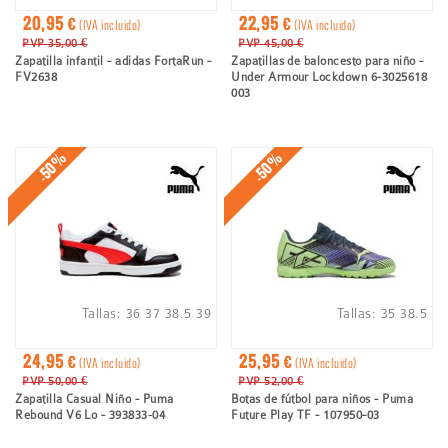
20,95 €
22,95 €
(IVA incluido)
(IVA incluido)
PVP 35,00 €
PVP 45,00 €
Zapatilla infantil - adidas FortaRun -
Zapatillas de baloncesto para niño -
FV2638
Under Armour Lockdown 6-3025618
003
-50%
-50%
Tallas:
36
37
38.5
39
Tallas:
35
38.5
24,95 €
25,95 €
(IVA incluido)
(IVA incluido)
PVP 50,00 €
PVP 52,00 €
Zapatilla Casual Niño - Puma
Botas de fútbol para niños - Puma
Rebound V6 Lo - 393833‑04
Future Play TF - 107950-03