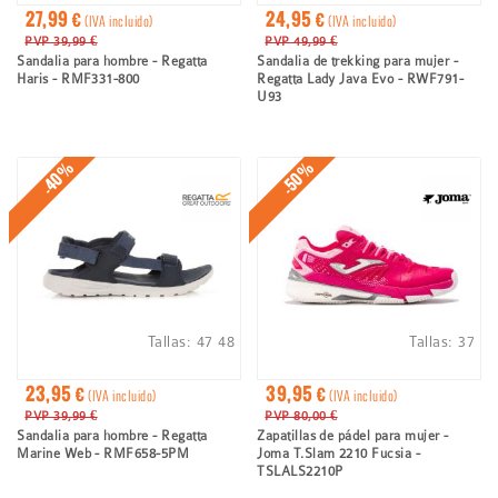
27,99 €
24,95 €
(IVA incluido)
(IVA incluido)
PVP 39,99 €
PVP 49,99 €
Sandalia para hombre - Regatta
Sandalia de trekking para mujer -
Haris - RMF331-800
Regatta Lady Java Evo - RWF791-
U93
-40%
-50%
Tallas:
47
48
Tallas:
37
23,95 €
39,95 €
(IVA incluido)
(IVA incluido)
PVP 39,99 €
PVP 80,00 €
Sandalia para hombre - Regatta
Zapatillas de pádel para mujer -
Marine Web - RMF658-5PM
Joma T.Slam 2210 Fucsia -
TSLALS2210P