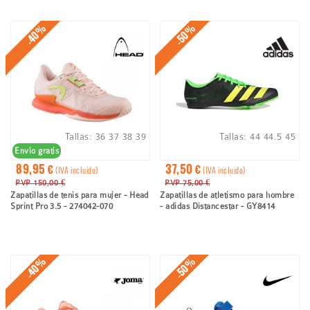
-40%
-50%
Tallas:
36
37
38
39
Tallas:
44
44.5
45
Envío gratis
89,95 €
37,50 €
(IVA incluido)
(IVA incluido)
PVP 150,00 €
PVP 75,00 €
Zapatillas de tenis para mujer - Head
Zapatillas de atletismo para hombre
Sprint Pro 3.5 - 274042-070
- adidas Distancestar - GY8414
-40%
-50%