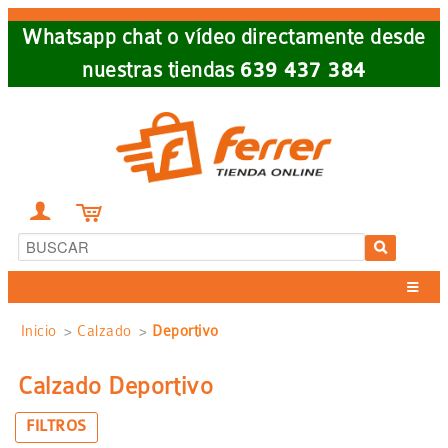
Skip
Whatsapp chat o vídeo directamente desde
to
nuestras tiendas
639 437 384
main
navigation


Sobrescribir
Inicio
Calzado
Deportivo
enlaces
Calzado Deportivo
de
FILTROS