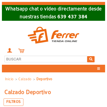
Skip
Whatsapp chat o vídeo directamente desde
to
nuestras tiendas
639 437 384
main
navigation


Sobrescribir
Inicio
Calzado
Deportivo
enlaces
Calzado Deportivo
de
FILTROS