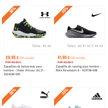
ayuda
a
-50%
-35%
la
navegación
Tallas:
45
46
Tallas:
40
41
42.5
44
45
39,95 €
41,95 €
(IVA incluido)
(IVA incluido)
PVP 80,00 €
PVP 65,00 €
Zapatillas de baloncesto para
Zapatilla de running para hombre -
hombre - Under Armour Jet 21 -
Nike Revolution 8 - HJ9198-008
3024260 005
-50%
-35%