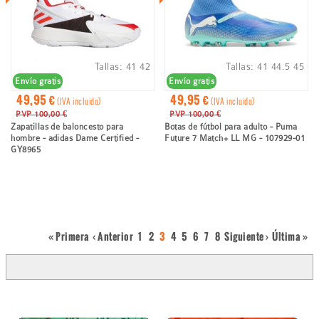
Tallas:
41
42
Tallas:
41
44.5
45
Envío gratis
Envío gratis
49,95 €
49,95 €
(IVA incluido)
(IVA incluido)
PVP 100,00 €
PVP 100,00 €
Zapatillas de baloncesto para
Botas de fútbol para adulto - Puma
hombre - adidas Dame Certified -
Future 7 Match+ LL MG - 107929-01
GY8965
First
« Primera
Página
‹ Anterior
Page
1
Page
2
Página
3
Page
4
Page
5
Page
6
Page
7
Page
8
Página
Siguiente ›
Last
Última »
Paginación
page
anterior
actual
siguiente
page