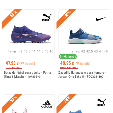
-50%
-50%
Tallas:
42
42.5
44
44.5
45
46
Tallas:
42
42.5
43
44
46
Envío gratis
47,95 €
49,95 €
(IVA incluido)
(IVA incluido)
PVP 95,00 €
PVP 100,00 €
Botas de fútbol para adulto - Puma
Zapatilla Baloncesto para hombre -
Ultra 5 Match+ - 107891-01
Jordan One Take 5 - FD2335-400
-50%
-50%