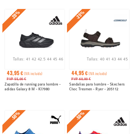
-20%
-25%
Tallas:
41
42
42.5
44
45
46
Tallas:
40
41
43
44
45
43,95 €
44,95 €
(IVA incluido)
(IVA incluido)
PVP 55,00 €
PVP 60,00 €
Zapatilla de running para hombre -
Sandalias para hombre - Skechers
adidas Galaxy 8 M - KI7980
Choc Tresmen - Ryer - 205112
-50%
-50%