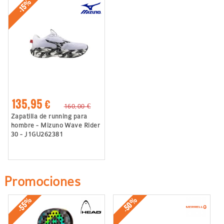
-15%
135,95 €
160,00 €
Zapatilla de running para
hombre - Mizuno Wave Rider
30 - J1GU262381
Promociones
-50%
-55%