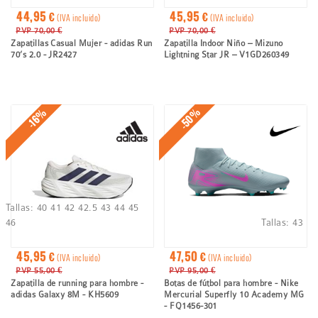
44,95 €
45,95 €
(IVA incluido)
(IVA incluido)
PVP 70,00 €
PVP 70,00 €
Zapatillas Casual Mujer - adidas Run
Zapatilla Indoor Niño – Mizuno
70’s 2.0 - JR2427
Lightning Star JR – V1GD260349
-50%
-16%
Tallas:
40
41
42
42.5
43
44
45
46
Tallas:
43
45,95 €
47,50 €
(IVA incluido)
(IVA incluido)
PVP 55,00 €
PVP 95,00 €
Zapatilla de running para hombre -
Botas de fútbol para hombre - Nike
adidas Galaxy 8M - KH5609
Mercurial Superfly 10 Academy MG
- FQ1456-301