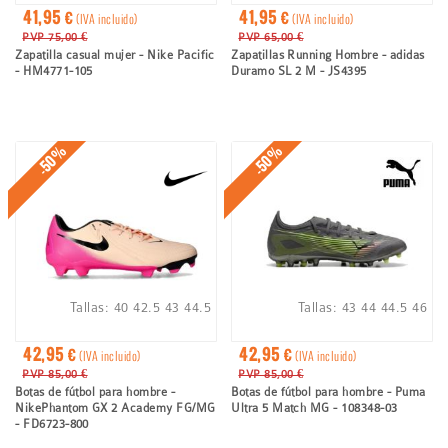
41,95 €
41,95 €
(IVA incluido)
(IVA incluido)
PVP 75,00 €
PVP 65,00 €
Zapatilla casual mujer - Nike Pacific
Zapatillas Running Hombre - adidas
- HM4771-105
Duramo SL 2 M - JS4395
-50%
-50%
Tallas:
40
42.5
43
44.5
Tallas:
43
44
44.5
46
42,95 €
42,95 €
(IVA incluido)
(IVA incluido)
PVP 85,00 €
PVP 85,00 €
Botas de fútbol para hombre -
Botas de fútbol para hombre - Puma
NikePhantom GX 2 Academy FG/MG
Ultra 5 Match MG - 108348-03
- FD6723-800