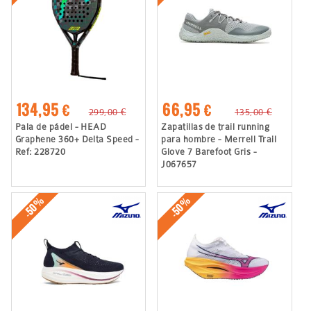
134,95 €
66,95 €
299,00 €
135,00 €
Pala de pádel - HEAD
Zapatillas de trail running
Graphene 360+ Delta Speed -
para hombre - Merrell Trail
Ref: 228720
Glove 7 Barefoot Gris -
J067657
-50%
-50%