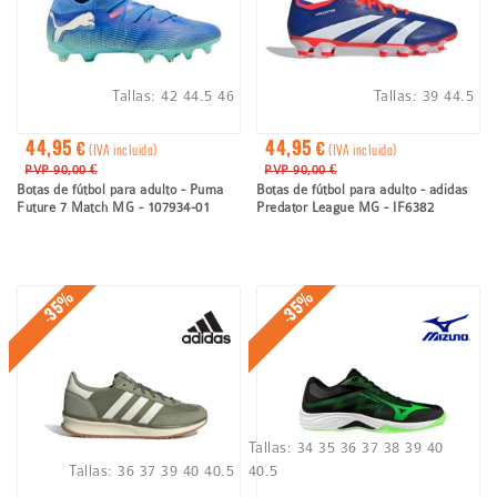
Tallas:
42
44.5
46
Tallas:
39
44.5
44,95 €
44,95 €
(IVA incluido)
(IVA incluido)
PVP 90,00 €
PVP 90,00 €
Botas de fútbol para adulto - Puma
Botas de fútbol para adulto - adidas
Future 7 Match MG - 107934-01
Predator League MG - IF6382
-35%
-35%
Tallas:
34
35
36
37
38
39
40
Tallas:
36
37
39
40
40.5
40.5