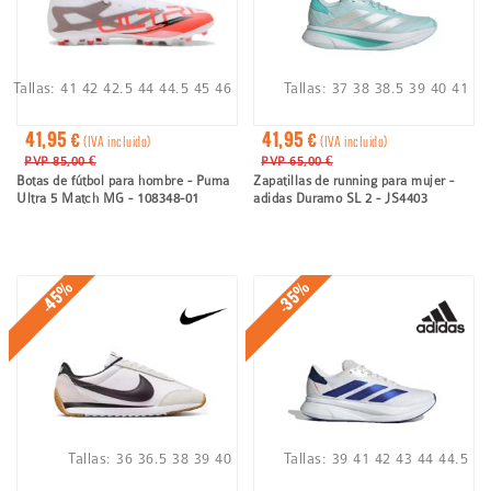
Tallas:
41
42
42.5
44
44.5
45
46
Tallas:
37
38
38.5
39
40
41
41,95 €
41,95 €
(IVA incluido)
(IVA incluido)
PVP 85,00 €
PVP 65,00 €
Botas de fútbol para hombre - Puma
Zapatillas de running para mujer -
Ultra 5 Match MG - 108348-01
adidas Duramo SL 2 - JS4403
-45%
-35%
Tallas:
36
36.5
38
39
40
Tallas:
39
41
42
43
44
44.5