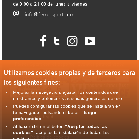
de 9:00 a 21:00 de lunes a viernes

info@ferrersport.com




Ferrer Sport con el deporte: Eventos patrocinados
Utilizamos cookies propias y de terceros para
los siguientes fines:
Mejorar la navegación, ajustar los contenidos que
mostramos y obtener estadísticas generales de uso.
Puedes configurar las cookies que se instalarán en
tu navegador pulsando el botón
“Elegir
Aviso legal
preferencias”
.
Al hacer clic en el botón
"Aceptar todas las
Política de privacidad
cookies"
, aceptas la instalación de todas las
Política de cookies
cookies.