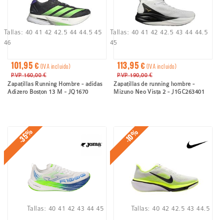
Tallas:
40
41
42
42.5
44
44.5
45
Tallas:
40
41
42
42.5
43
44
44.5
46
45
101,95 €
113,95 €
(IVA incluido)
(IVA incluido)
PVP 160,00 €
PVP 190,00 €
Zapatillas Running Hombre - adidas
Zapatillas de running hombre -
Adizero Boston 13 M - JQ1670
Mizuno Neo Vista 2 - J1GC263401
-35%
-10%
Tallas:
40
41
42
43
44
45
Tallas:
40
42
42.5
43
44.5