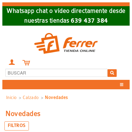
Skip
Whatsapp chat o vídeo directamente desde
to
nuestras tiendas
639 437 384
main
navigation


Sobrescribir
Inicio
Calzado
Novedades
enlaces
Novedades
de
FILTROS