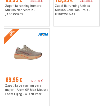
89,95 €
119,95 €
180,00 €
240,00 €
Zapatilla running hombre -
Zapatilla running Unisex -
Mizuno Neo Vista 2 -
Mizuno Rebellion Pro 3 -
J1GC253905
U1GD2533-11
-41%
69,95 €
120,00 €
Zapatilla de running para
mujer - Atom GP Max Mousse
Foam Lighg - AT178 Pearl