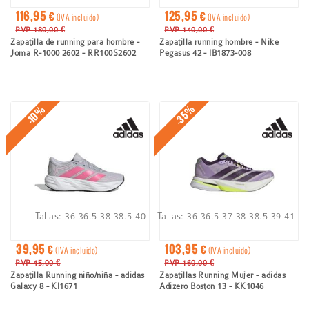
116,95 €
125,95 €
(IVA incluido)
(IVA incluido)
PVP 180,00 €
PVP 140,00 €
Zapatilla de running para hombre -
Zapatilla running hombre - Nike
Joma R-1000 2602 - RR100S2602
Pegasus 42 - IB1873-008
-35%
-10%
Tallas:
36
36.5
38
38.5
40
Tallas:
36
36.5
37
38
38.5
39
41
39,95 €
103,95 €
(IVA incluido)
(IVA incluido)
PVP 45,00 €
PVP 160,00 €
Zapatilla Running niño/niña - adidas
Zapatillas Running Mujer - adidas
Galaxy 8 - KI1671
Adizero Boston 13 - KK1046