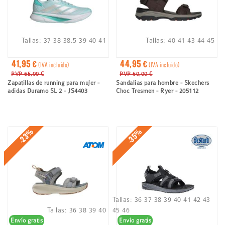
Tallas:
37
38
38.5
39
40
41
Tallas:
40
41
43
44
45
41,95 €
44,95 €
(IVA incluido)
(IVA incluido)
PVP 65,00 €
PVP 60,00 €
Zapatillas de running para mujer -
Sandalias para hombre - Skechers
adidas Duramo SL 2 - JS4403
Choc Tresmen - Ryer - 205112
-23%
-35%
Tallas:
36
37
38
39
40
41
42
43
Tallas:
36
38
39
40
45
46
Envío gratis
Envío gratis