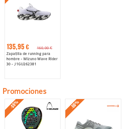
135,95 €
160,00 €
Zapatilla de running para
hombre - Mizuno Wave Rider
30 - J1GU262381
Promociones
-50%
-55%