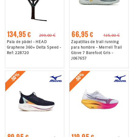
134,95 €
66,95 €
299,00 €
135,00 €
Pala de pádel - HEAD
Zapatillas de trail running
Graphene 360+ Delta Speed -
para hombre - Merrell Trail
Ref: 228720
Glove 7 Barefoot Gris -
J067657
-50%
-50%