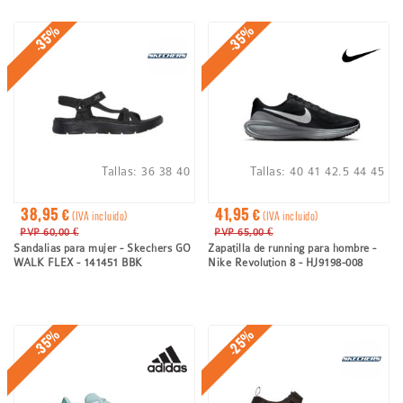
ayuda
a
-35%
-35%
la
navegación
Tallas:
36
38
40
Tallas:
40
41
42.5
44
45
38,95 €
41,95 €
(IVA incluido)
(IVA incluido)
PVP 60,00 €
PVP 65,00 €
Sandalias para mujer - Skechers GO
Zapatilla de running para hombre -
WALK FLEX - 141451 BBK
Nike Revolution 8 - HJ9198-008
-35%
-25%