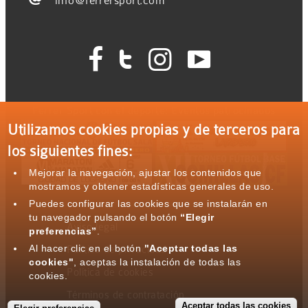
info@ferrersport.com




Ferrer Sport con el deporte: Eventos patrocinados
Utilizamos cookies propias y de terceros para
los siguientes fines:
Mejorar la navegación, ajustar los contenidos que
mostramos y obtener estadísticas generales de uso.
Puedes configurar las cookies que se instalarán en
tu navegador pulsando el botón
“Elegir
Aviso legal
preferencias”
.
Al hacer clic en el botón
"Aceptar todas las
Política de privacidad
cookies"
, aceptas la instalación de todas las
Política de cookies
cookies.
Términos de contratación
Aceptar todas las cookies