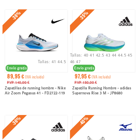
-36%
-35%
Tallas:
40
41
42.5
43
44
44.5
45
Tallas:
41
44.5
46
47
Envío gratis
Envío gratis
89,95 €
97,95 €
(IVA incluido)
(IVA incluido)
PVP 140,00 €
PVP 150,00 €
Zapatillas de running hombre - Nike
Zapatilla Running Hombre - adidas
Air Zoom Pegasus 41 - FD2722-119
Supernova Rise 3 M - JP8680
-40%
-36%