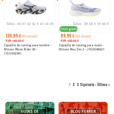
Tallas:
40
41
42
42.5
43
44
45
Tallas:
38
38.5
39
40.5
Envío gratis
135,95 €
89,95 €
(IVA incluido)
(IVA incluido)
PVP 160,00 €
PVP 150,00 €
Zapatilla de running para hombre -
Zapatilla de running para mujer -
Mizuno Wave Rider 30 -
Mizuno Neo Zen 2 - J1GD268621
J1GU262381
Página
1
Page
2
Page
3
Página
Siguiente ›
Last
Última »
Paginación
actual
siguiente
page
GUÍAS DE
BLOG FERRER