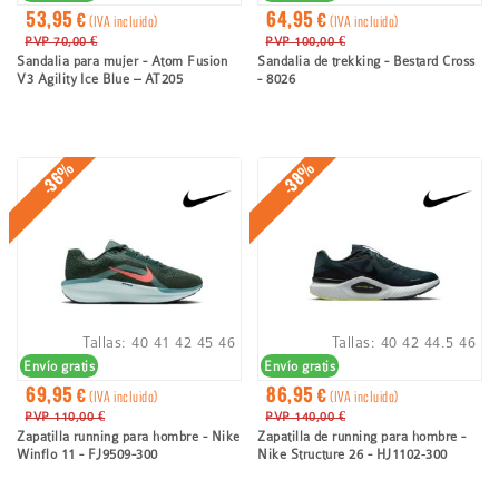
53,95 €
64,95 €
(IVA incluido)
(IVA incluido)
PVP 70,00 €
PVP 100,00 €
Sandalia para mujer - Atom Fusion
Sandalia de trekking - Bestard Cross
V3 Agility Ice Blue – AT205
- 8026
-36%
-38%
Tallas:
40
41
42
45
46
Tallas:
40
42
44.5
46
Envío gratis
Envío gratis
69,95 €
86,95 €
(IVA incluido)
(IVA incluido)
PVP 110,00 €
PVP 140,00 €
Zapatilla running para hombre - Nike
Zapatilla de running para hombre -
Winflo 11 - FJ9509-300
Nike Structure 26 - HJ1102‑300