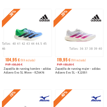
-30%
-20%
Tallas:
40
41
42
43
44
44.5
45
46
Tallas:
36
37
38
39
40
104,95 €
119,95 €
(IVA incluido)
(IVA incluido)
PVP 150,00 €
PVP 150,00 €
Zapatilla de running hombre - adidas
Zapatilla de running mujer - adidas
Adizero Evo SL Wove - KZ6476
Adizero Evo SL - KJ2551
-40%
-15%