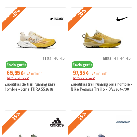
ayuda
a
-30%
-37%
la
navegación
Tallas:
40
45
Tallas:
41
44
45
Envío gratis
Envío gratis
65,95 €
97,95 €
(IVA incluido)
(IVA incluido)
PVP 105,00 €
PVP 140,00 €
Zapatillas de trail running para
Zapatillas trail running para hombre -
hombre - Joma TKRASS2618
Nike Pegasus Trail 5 - DV3864‑700
-35%
-35%