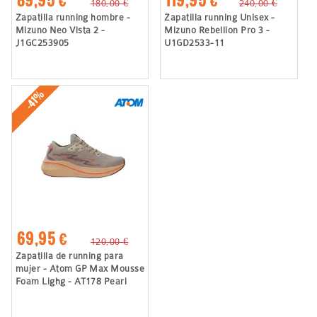
89,95 €
119,95 €
180,00 €
240,00 €
Zapatilla running hombre -
Zapatilla running Unisex -
Mizuno Neo Vista 2 -
Mizuno Rebellion Pro 3 -
J1GC253905
U1GD2533-11
-41%
69,95 €
120,00 €
Zapatilla de running para
mujer - Atom GP Max Mousse
Foam Lighg - AT178 Pearl