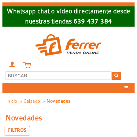
Skip
Whatsapp chat o vídeo directamente desde
to
nuestras tiendas
639 437 384
main
navigation


Sobrescribir
Inicio
Calzado
Novedades
enlaces
Novedades
de
FILTROS