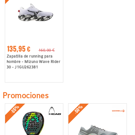
135,95 €
160,00 €
Zapatilla de running para
hombre - Mizuno Wave Rider
30 - J1GU262381
Promociones
-50%
-55%