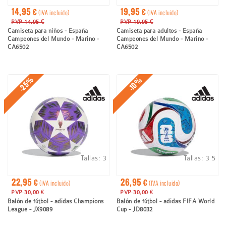
14,95 €
19,95 €
(IVA incluido)
(IVA incluido)
PVP 14,95 €
PVP 19,95 €
Camiseta para niños - España
Camiseta para adultos - España
Campeones del Mundo - Marino -
Campeones del Mundo - Marino -
CA6502
CA6502
-25%
-10%
Tallas:
3
Tallas:
3
5
22,95 €
26,95 €
(IVA incluido)
(IVA incluido)
PVP 30,00 €
PVP 30,00 €
Balón de fútbol - adidas Champions
Balón de fútbol - adidas FIFA World
League - JX9089
Cup - JD8032