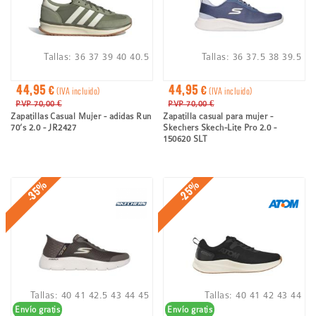
Tallas:
36
37
39
40
40.5
Tallas:
36
37.5
38
39.5
44,95 €
44,95 €
(IVA incluido)
(IVA incluido)
PVP 70,00 €
PVP 70,00 €
Zapatillas Casual Mujer - adidas Run
Zapatilla casual para mujer -
70’s 2.0 - JR2427
Skechers Skech-Lite Pro 2.0 -
150620 SLT
-35%
-25%
Tallas:
40
41
42.5
43
44
45
Tallas:
40
41
42
43
44
Envío gratis
Envío gratis