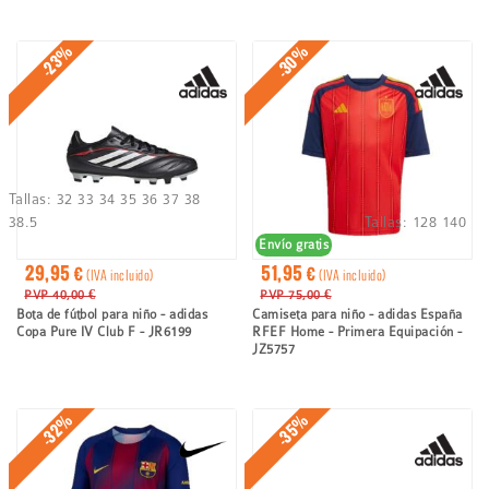
-30%
-23%
Tallas:
32
33
34
35
36
37
38
38.5
Tallas:
128
140
Envío gratis
29,95 €
51,95 €
(IVA incluido)
(IVA incluido)
PVP 40,00 €
PVP 75,00 €
Bota de fútbol para niño - adidas
Camiseta para niño - adidas España
Copa Pure IV Club F - JR6199
RFEF Home - Primera Equipación -
JZ5757
-32%
-35%