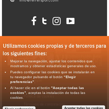
info@ferrersport.com




Ferrer Sport con el deporte: Eventos patrocinados
Utilizamos cookies propias y de terceros para
los siguientes fines:
Mejorar la navegación, ajustar los contenidos que
mostramos y obtener estadísticas generales de uso.
Puedes configurar las cookies que se instalarán en
tu navegador pulsando el botón
“Elegir
Aviso legal
preferencias”
.
Al hacer clic en el botón
"Aceptar todas las
Política de privacidad
cookies"
, aceptas la instalación de todas las
Política de cookies
cookies.
Términos de contratación
Aceptar todas las cookies